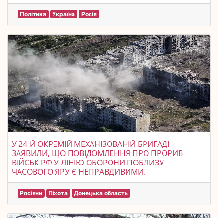
Політика
Україна
Росія
У 24-Й ОКРЕМІЙ МЕХАНІЗОВАНІЙ БРИГАДІ
ЗАЯВИЛИ, ЩО ПОВІДОМЛЕННЯ ПРО ПРОРИВ
ВІЙСЬК РФ У ЛІНІЮ ОБОРОНИ ПОБЛИЗУ
ЧАСОВОГО ЯРУ Є НЕПРАВДИВИМИ.
Росіяни
Піхота
Донецька область