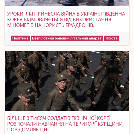
УРОКИ, ЯКІ ПРИНЕСЛА ВІЙНА В УКРАЇНІ: ПІВДЕННА
КОРЕЯ ВІДМОВЛЯЄТЬСЯ ВІД ВИКОРИСТАННЯ
МІНОМЕТІВ НА КОРИСТЬ FPV-ДРОНІВ.
Політика
Безпілотний бойовий літальний апарат
Піхота
БІЛЬШЕ 3 ТИСЯЧ СОЛДАТІВ ПІВНІЧНОЇ КОРЕЇ
РОЗПОЧАЛИ НАВЧАННЯ НА ТЕРИТОРІЇ КУРЩИНИ,
ПОВІДОМЛЯЄ ЦНС.