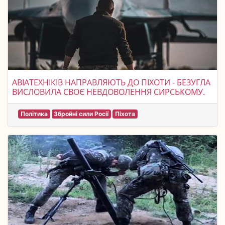
АВІАТЕХНІКІВ НАПРАВЛЯЮТЬ ДО ПІХОТИ - БЕЗУГЛА
ВИСЛОВИЛА СВОЄ НЕВДОВОЛЕННЯ СИРСЬКОМУ.
Політика
Збройні сили Росії
Піхота