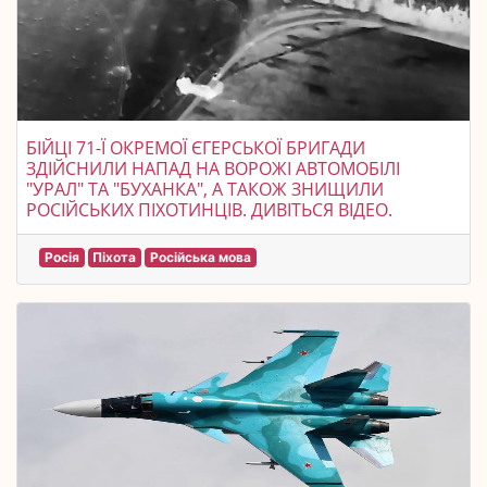
БІЙЦІ 71-Ї ОКРЕМОЇ ЄГЕРСЬКОЇ БРИГАДИ
ЗДІЙСНИЛИ НАПАД НА ВОРОЖІ АВТОМОБІЛІ
"УРАЛ" ТА "БУХАНКА", А ТАКОЖ ЗНИЩИЛИ
РОСІЙСЬКИХ ПІХОТИНЦІВ. ДИВІТЬСЯ ВІДЕО.
Росія
Піхота
Російська мова