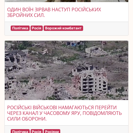
ОДИН ВОЇН ЗІРВАВ НАСТУП РОСІЙСЬКИХ
ЗБРОЙНИХ СИЛ.
Політика
Росія
Ворожий комбатант
РОСІЙСЬКІ ВІЙСЬКОВІ НАМАГАЮТЬСЯ ПЕРЕЙТИ
ЧЕРЕЗ КАНАЛ У ЧАСОВОМУ ЯРУ, ПОВІДОМЛЯЮТЬ
СИЛИ ОБОРОНИ.
Політика
Росія
Росіяни