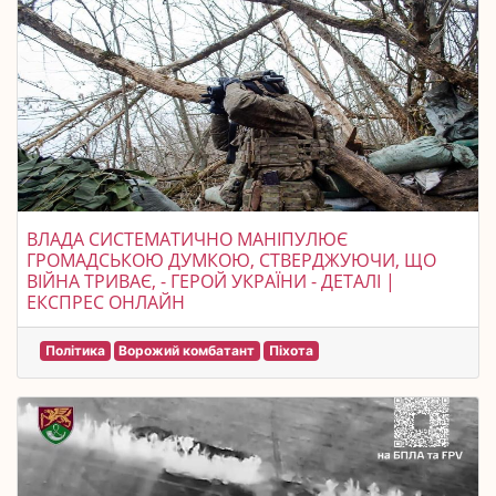
ВЛАДА СИСТЕМАТИЧНО МАНІПУЛЮЄ
ГРОМАДСЬКОЮ ДУМКОЮ, СТВЕРДЖУЮЧИ, ЩО
ВІЙНА ТРИВАЄ, - ГЕРОЙ УКРАЇНИ - ДЕТАЛІ |
ЕКСПРЕС ОНЛАЙН
Політика
Ворожий комбатант
Піхота