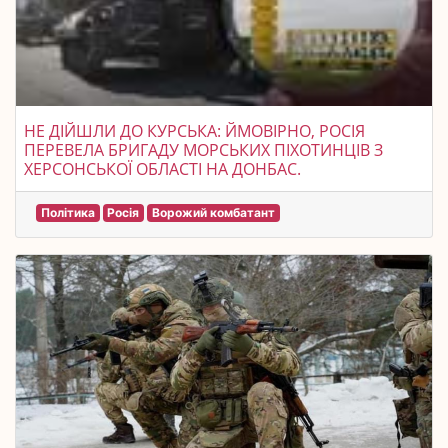
НЕ ДІЙШЛИ ДО КУРСЬКА: ЙМОВІРНО, РОСІЯ
ПЕРЕВЕЛА БРИГАДУ МОРСЬКИХ ПІХОТИНЦІВ З
ХЕРСОНСЬКОЇ ОБЛАСТІ НА ДОНБАС.
Політика
Росія
Ворожий комбатант