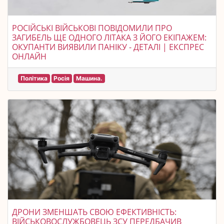
РОСІЙСЬКІ ВІЙСЬКОВІ ПОВІДОМИЛИ ПРО
ЗАГИБЕЛЬ ЩЕ ОДНОГО ЛІТАКА З ЙОГО ЕКІПАЖЕМ:
ОКУПАНТИ ВИЯВИЛИ ПАНІКУ - ДЕТАЛІ | ЕКСПРЕС
ОНЛАЙН
Політика
Росія
Машина.
ДРОНИ ЗМЕНШАТЬ СВОЮ ЕФЕКТИВНІСТЬ:
ВІЙСЬКОВОСЛУЖБОВЕЦЬ ЗСУ ПЕРЕДБАЧИВ