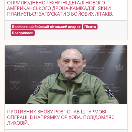
ОПРИЛЮДНЕНО ТЕХНІЧНІ ДЕТАЛІ НОВОГО
АМЕРИКАНСЬКОГО ДРОНА-КАМІКАДЗЕ, ЯКИЙ
ПЛАНУЄТЬСЯ ЗАПУСКАТИ З БОЙОВИХ ЛІТАКІВ.
Безпілотний бойовий літальний апарат
Піхота
Боєприпаси
ПРОТИВНИК ЗНОВУ РОЗПОЧАВ ШТУРМОВІ
ОПЕРАЦІЇ В НАПРЯМКУ ОРІХОВА, ПОВІДОМЛЯЄ
ЛИХОВІЙ.