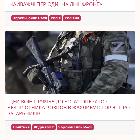
"НАЙВАЖЧІ ПЕРІОДИ" НА ЛІНІЇ ФРОНТУ.
Збройні сили Росії
Росія
Росіяни
"ЦЕЙ ВОЇН ПРЯМУЄ ДО БОГА": ОПЕРАТОР
БЕЗПІЛОТНИКА РОЗПОВІВ ЖАХЛИВУ ІСТОРІЮ ПРО
ЗАГАРБНИКІВ.
Політика
Журналіст
Збройні сили Росії