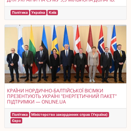
Політика
Україна
Київ
КРАЇНИ НОРДИЧНО-БАЛТІЙСЬКОЇ ВІСІМКИ
ПРЕЗЕНТУЮТЬ УКРАЇНІ "ЕНЕРГЕТИЧНИЙ ПАКЕТ"
ПІДТРИМКИ — ONLINE.UA
Політика
Міністерство закордонних справ (Україна)
Євро