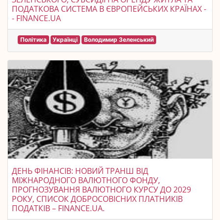
ПОДАТКОВА СИСТЕМА В ЄВРОПЕЙСЬКИХ КРАЇНАХ -
- FINANCE.UA
Політика
Українці
Володимир Зеленський
ДЕНЬ ФІНАНСІВ: НОВИЙ ТРАНШ ВІД
МІЖНАРОДНОГО ВАЛЮТНОГО ФОНДУ,
ПРОГНОЗУВАННЯ ВАЛЮТНОГО КУРСУ ДО 2029
РОКУ, СПИСОК ДОБРОСОВІСНИХ ПЛАТНИКІВ
ПОДАТКІВ – FINANCE.UA.