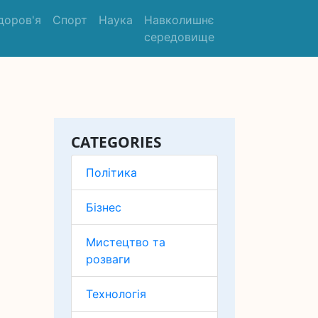
доров'я
Спорт
Наука
Навколишнє
середовище
CATEGORIES
Політика
Бізнес
Мистецтво та
розваги
Технологія