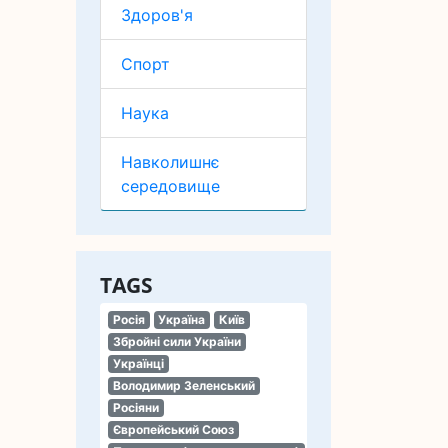
Здоров'я
Спорт
Наука
Навколишнє
середовище
TAGS
Росія
Україна
Київ
Збройні сили України
Українці
Володимир Зеленський
Росіяни
Європейський Союз