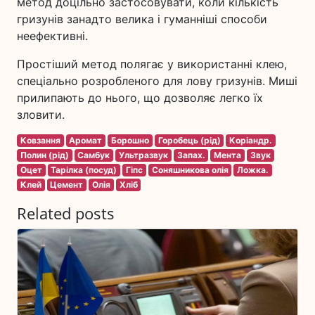
метод доцільно застосовувати, коли кількість
гризунів занадто велика і гуманніші способи
неефективні.
Простіший метод полягає у використанні клею,
спеціально розробленого для лову гризунів. Миші
прилипають до нього, що дозволяє легко їх
зловити.
Ковзання
Аромат
Борошно
Горобець (рід)
Коріандр.
Полин (рід)
Самбук
Ультразвук
Запах.
Мента
Звук
Оцет
Тарілка (посуд)
Гіпс
Соняшникова олія
Ложка.
Клей
Цемент
Олія
Хліб
Related posts