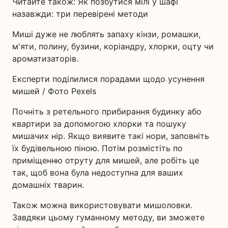
Читайте також: Як позбутися мілі у шафі
назавжди: три перевірені методи
Миші дуже не люблять запаху кінзи, ромашки,
м'яти, полину, бузини, коріандру, хлорки, оцту чи
ароматизаторів.
Експерти поділилися порадами щодо усунення
мишей / Фото Pexels
Почніть з ретельного прибирання будинку або
квартири за допомогою хлорки та пошуку
мишачих нір. Якщо виявите такі нори, заповніть
їх будівельною піною. Потім розмістіть по
приміщенню отруту для мишей, але робіть це
так, щоб вона була недоступна для ваших
домашніх тварин.
Також можна використовувати мишоловки.
Завдяки цьому гуманному методу, ви зможете