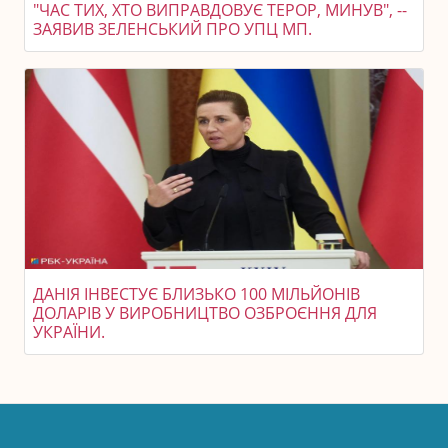
"ЧАС ТИХ, ХТО ВИПРАВДОВУЄ ТЕРОР, МИНУВ", --
ЗАЯВИВ ЗЕЛЕНСЬКИЙ ПРО УПЦ МП.
ДАНІЯ ІНВЕСТУЄ БЛИЗЬКО 100 МІЛЬЙОНІВ
ДОЛАРІВ У ВИРОБНИЦТВО ОЗБРОЄННЯ ДЛЯ
УКРАЇНИ.