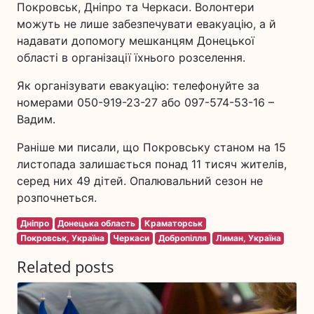
Покровськ, Дніпро та Черкаси. Волонтери
можуть не лише забезпечувати евакуацію, а й
надавати допомогу мешканцям Донецької
області в організації їхнього розселення.
Як організувати евакуацію: телефонуйте за
номерами 050-919-23-27 або 097-574-53-16 –
Вадим.
Раніше ми писали, що Покровську станом на 15
листопада залишається понад 11 тисяч жителів,
серед них 49 дітей. Опалювальний сезон не
розпочнеться.
Дніпро
Донецька область
Краматорськ
Покровськ, Україна
Черкаси
Добропілля
Лиман, Україна
Related posts