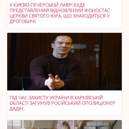
У КИЄВО-ПЕЧЕРСЬКІЙ ЛАВРІ БУДЕ
ПРЕДСТАВЛЕНИЙ ВІДНОВЛЕНИЙ ІКОНОСТАС
ЦЕРКВИ СВЯТОГО ЮРА, ЩО ЗНАХОДИТЬСЯ У
ДРОГОБИЧІ.
ПІД ЧАС ЗАХИСТУ УКРАЇНИ В ХАРКІВСЬКІЙ
ОБЛАСТІ ЗАГИНУВ РОСІЙСЬКИЙ ОПОЗИЦІОНЕР
ДАДІН.