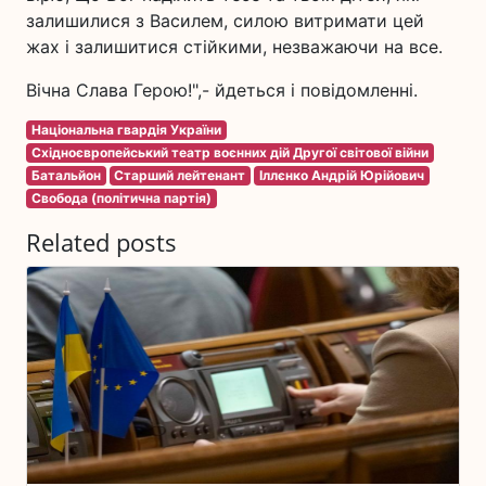
залишилися з Василем, силою витримати цей
жах і залишитися стійкими, незважаючи на все.
Вічна Слава Герою!",- йдеться і повідомленні.
Національна гвардія України
Східноєвропейський театр воєнних дій Другої світової війни
Батальйон
Старший лейтенант
Іллєнко Андрій Юрійович
Свобода (політична партія)
Related posts