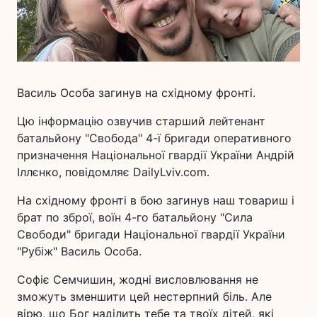
Василь Особа загинув на східному фронті.
Цю інформацію озвучив старший лейтенант
батальйону "Свобода" 4-ї бригади оперативного
призначення Національної гвардії України Андрій
Іллєнко, повідомляє DailyLviv.com.
На східному фронті в бою загинув наш товариш і
брат по зброї, воїн 4-го батальйону "Сила
Свободи" бригади Національної гвардії України
"Рубіж" Василь Особа.
Софіє Семчишин, жодні висловлювання не
зможуть зменшити цей нестерпний біль. Але
вірю, що Бог наділить тебе та твоїх дітей, які