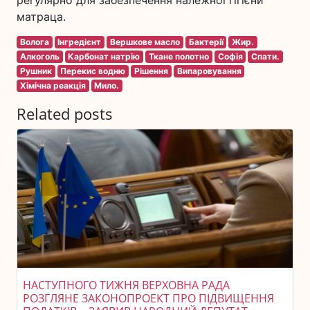
регулярно для забезпечення належної гігієни
матраца.
Волога
Інгредієнт
Вершкове масло
Бактерії
Жир.
Алкоголь
Карбонат натрію
Ткане полотно
Софія
Спати.
Рушник
Перекис водню
Рішення
Випаровування
Хімічна реакція
Мило.
Related posts
НАСТУПНОГО ТИЖНЯ ВЕРХОВНА РАДА
РОЗГЛЯНЕ ЗАКОНОПРОЕКТ ПРО ПІДВИЩЕННЯ