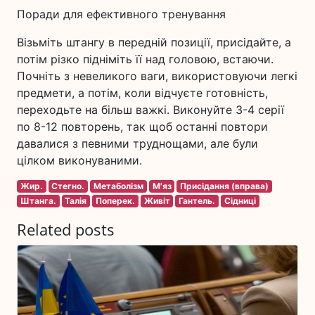
Поради для ефективного тренування
Візьміть штангу в передній позиції, присідайте, а
потім різко підніміть її над головою, встаючи.
Почніть з невеликого ваги, використовуючи легкі
предмети, а потім, коли відчуєте готовність,
переходьте на більш важкі. Виконуйте 3-4 серії
по 8-12 повторень, так щоб останні повтори
давалися з певними труднощами, але були
цілком виконуваними.
Жир.
Стегно.
Метаболізм
М'яз
Присідання (вправа)
Штанга.
Талія
Поперек.
Живіт
Гантель.
Сідниці
Related posts