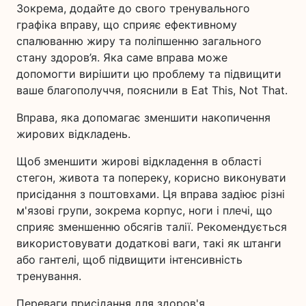
Зокрема, додайте до свого тренувального
графіка вправу, що сприяє ефективному
спалюванню жиру та поліпшенню загального
стану здоров’я. Яка саме вправа може
допомогти вирішити цю проблему та підвищити
ваше благополуччя, пояснили в Eat This, Not That.
Вправа, яка допомагає зменшити накопичення
жирових відкладень.
Щоб зменшити жирові відкладення в області
стегон, живота та попереку, корисно виконувати
присідання з поштовхами. Ця вправа задіює різні
м'язові групи, зокрема корпус, ноги і плечі, що
сприяє зменшенню обсягів талії. Рекомендується
використовувати додаткові ваги, такі як штанги
або гантелі, щоб підвищити інтенсивність
тренування.
Переваги присідання для здоров'я