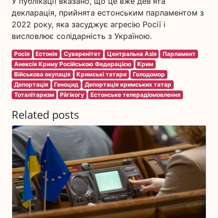
У публікації вказано, що це вже дев'ята
декларація, прийнята естонським парламентом з
2022 року, яка засуджує агресію Росії і
висловлює солідарність з Україною.
Росія
Естонія
Суверенітет
Центральна Азія
Парламент
Анексія Криму Російською Федерацією
Крим
Військова окупація
Кримські татари
Голодомор
Депортація
Геноцид
Депортація кримських татар
Тоталітаризм
Ріігікогу
Естонське телерадіомовлення
Related posts