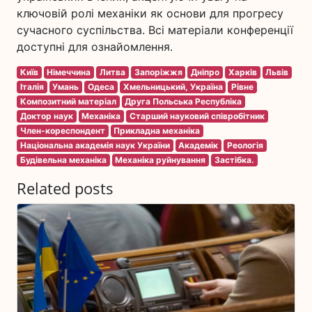
ключовій ролі механіки як основи для прогресу
сучасного суспільства. Всі матеріали конференції
доступні для ознайомлення.
Київ
Німеччина
Литва
Запоріжжя
Дніпро
Харків
Львів
Італія
Умань
Одеса
Хмельницький, Україна
Рівне
Композитний матеріал
Друга Польська Республіка
Доктор наук
Механіка
Старший науковий співробітник
Член-кореспондент
Прикладна механіка
Національна академія наук України
Академік
Реологія
Будівельна механіка
Механіка руйнування
Застібка.
Related posts