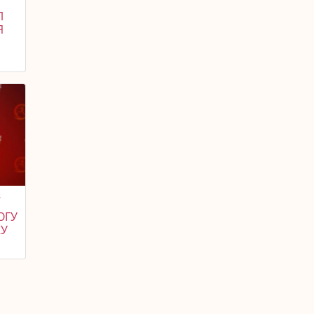
Л
Я
Ї
ОГУ
КУ