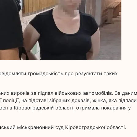
овідомляти громадськість про результати таких
ьних вироків за підпал військових автомобілів. За дани
оліції, на підставі зібраних доказів, жінка, яка підпал
сії в Кіровоградській області, отримала покарання у
йський міськрайонний суд Кіровоградської області.