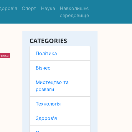
доров'я
Спорт
Наука
Навколишнє
середовище
CATEGORIES
Політика
ітика
Бізнес
Мистецтво та
розваги
Технологія
Здоров'я