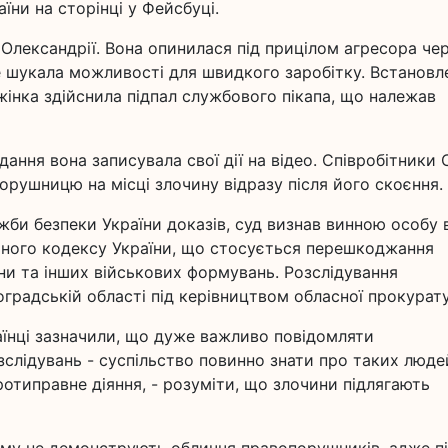
ни на сторінці у Фейсбуці.
 Олександрії. Вона опинилася під прицілом агресора че
е шукала можливості для швидкого заробітку. Встановл
жінка здійснила підпал службового пікапа, що належав
дання вона записувала свої дії на відео. Співробітники
порушницю на місці злочину відразу після його скоєння.
жби безпеки України доказів, суд визнав винною особу 
льного кодексу України, що стосується перешкоджання
ни та інших військових формувань. Розслідування
оградській області під керівництвом обласної прокурат
аїнці зазначили, що дуже важливо повідомляти
слідувань - суспільство повинно знати про таких людей
ротиправне діяння, - розуміти, що злочини підлягають