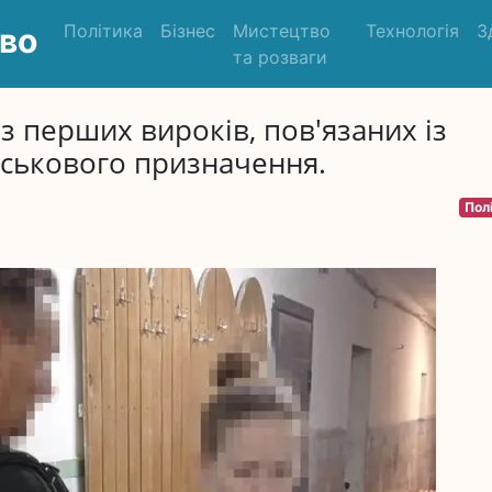
Політика
Бізнес
Мистецтво
Технологія
З
во
та розваги
із перших вироків, пов'язаних із
йськового призначення.
Пол