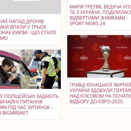
МАРІЯ ТРЕТЯК, ВЕДУЧА УП
ТБ З УКРАЇНИ, ПОДІЛИЛАС
ВІДВЕРТИМИ ЗНІМКАМИ -
НИЙ НАПАД ДРОНІВ:
SPORT NEWS 24
МКИ ВПАЛИ У ТРЬОХ
ОНАХ КИЄВА - ЩО СТАЛО
ОМО
ГРАВЦІ ЮНАЦЬКОЇ ЗБІРНО
УКРАЇНИ ЗДОБУЛИ ПЕРЕМ
НАД КОСОВОМ НА ПОЧАТ
У ПОЛІЦЕЙСЬКІ ЗАДАЮТЬ
ВІДБОРУ ДО ЄВРО-2025.
ВИЧАЙНІ ПИТАННЯ
ЯМ ПІД ЧАС ЗУПИНОК -
 BIGMIR)NET