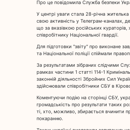
Про це повідомила Служба безпеки Украї
У центрі уваги стала 28-річна жителька
свою активність у Телеграм-каналах, д
що за вказівкою російських кураторів, 
співробітнику Національної гвардії.
Для підготовки "звіту" про виконане зав
та Національної поліції спіймали право
За результатами зібраних слідчими Слу
рамках частини 1 статті 114-1 Криміна
законній діяльності Збройних Сил Украї
здійснювали співробітники СБУ в Кіров
Коментуючи подію на сторінці СБУ, укр
громадськість про результати таких роз
ті, хто, можливо, збирається вчинити п
покаранню.