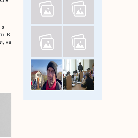
ісля
 з
і. В
и, на