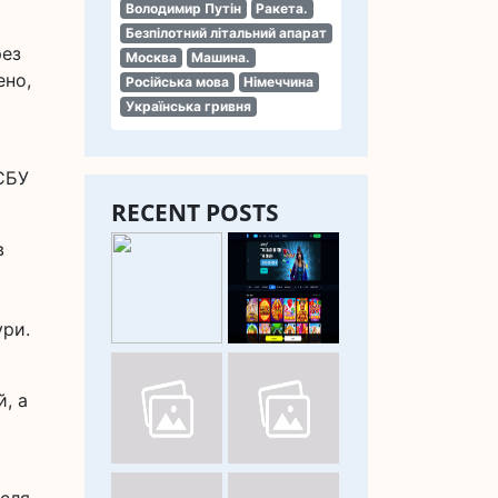
Володимир Путін
Ракета.
Безпілотний літальний апарат
рез
Москва
Машина.
ено,
Російська мова
Німеччина
Українська гривня
 СБУ
RECENT POSTS
в
ури.
, а