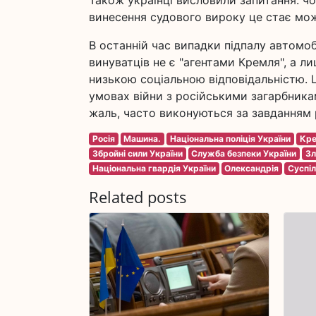
Також українці висловили запитання: ч
винесення судового вироку це стає мо
В останній час випадки підпалу автомо
винуватців не є "агентами Кремля", а 
низькою соціальною відповідальністю. Це
умовах війни з російськими загарбникам
жаль, часто виконуються за завданням 
Росія
Машина.
Національна поліція України
Кре
Збройні сили України
Служба безпеки України
Зл
Національна гвардія України
Олександрія
Суспі
Related posts