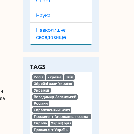
Спорт
Наука
Навколишнє
середовище
TAGS
Росія
Україна
Київ
Збройні сили України
ми
Українці
Володимир Зеленський
ила
Росіяни
Європейський Союз
Президент (державна посада)
Європа
Укрінформ
Президент України