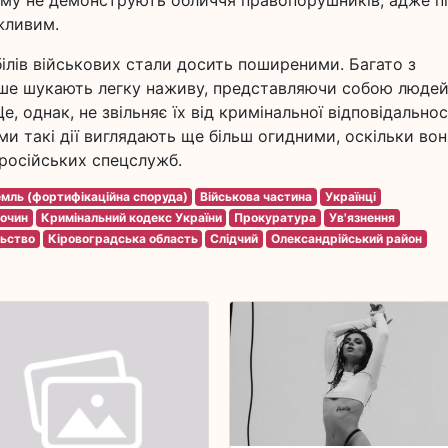
ому не демонструють обличчя правопорушників, адже п
жливим.
білів військових стали досить поширеними. Багато з
лише шукають легку наживу, представляючи собою людей
, однак, не звільняє їх від кримінальної відповідальност
и такі дії виглядають ще більш огидними, оскільки вон
російських спецслужб.
мль (фортифікаційна споруда)
Військова частина
Українці
очин
Кримінальний кодекс України
Прокуратура
Ув'язнення
льство
Кіровоградська область
Слідчий
Олександрійський район