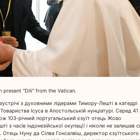
present "Dili" from the Vatican.
я зустрічі з духовними лідерами Тимору-Лешті в катедрі
Товариства Ісуса в Апостольській нунціатурі. Серед 41
акож 103-річний португальський єзуїт отець Жоао
 з часів індонезійської окупації і ніколи не залишав с
. Отець Нуну да Сілва Гонсалвіш, директор єзуїтського