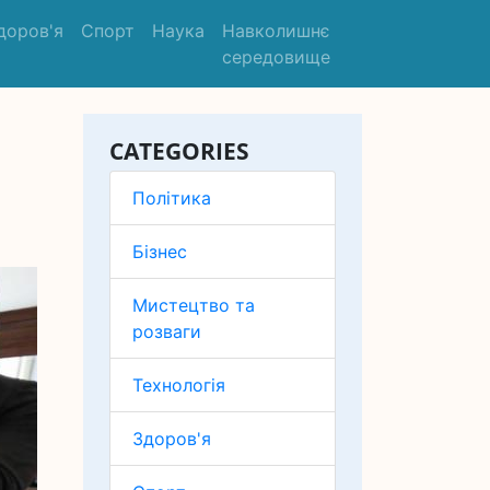
доров'я
Спорт
Наука
Навколишнє
середовище
CATEGORIES
Політика
Бізнес
Мистецтво та
розваги
Технологія
Здоров'я