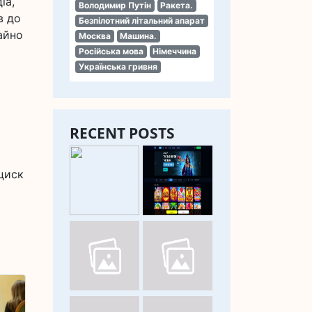
іа,
Володимир Путін
Ракета.
в до
Безпілотний літальний апарат
айно
Москва
Машина.
Російська мова
Німеччина
Українська гривня
RECENT POSTS
нциск