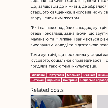
видання "La Civiltà Cattolica", який так
що, зайшовши до кімнати, де зібралися
старшого священика, висловив йому св
зворушений цим жестом.
"Як і на інших подібних заходах, зустр
отець Гонсалвіш, зазначаючи, що єзуїти,
Малайзію та Філіппіни і займаються рі
вихованням молоді та підготовкою педа
Теми зустрічі, що проходила у формі за
Ісусового, соціальної справедливості і
приділив також темі інкультурації.
Філіппіни
Португалія
Малайзія
В'єтнам
Військ
Ватикан
Індонезія
Доктрина
Соціальна справед
Related posts