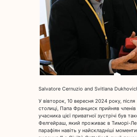
Salvatore Cernuzio and Svitlana Dukhovich 
У вівторок, 10 вересня 2024 року, післ
столиці, Папа Франциск прийняв членів 
учасника цієї приватної зустрічі був т
Фелгейраш, який проживає в Тиморі-Лешті
парафіян навіть у найскладніші моменти