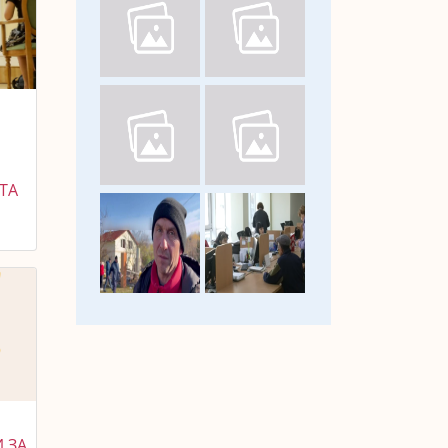
 ТА
 ЗА