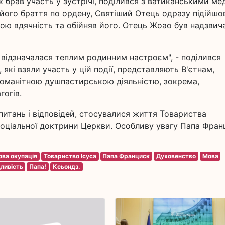
ож брав участь у зустрічі, поділився з ватиканськими мед
 його браття по ордену, Святіший Отець одразу підійшо
ою вдячність та обійняв його. Отець Жоао був надзвич
іч відзначалася теплим родинним настроєм", - поділився
 які взяли участь у цій події, представляють В'єтнам,
зноманітною душпастирською діяльністю, зокрема,
гогів.
питань і відповідей, стосувалися життя Товариства
 соціальної доктрини Церкви. Особливу увагу Папа Фра
ова окупація
Товариство Ісуса
Папа Франциск
Духовенство
Мова
ливість
Папа!
Ксьондз.