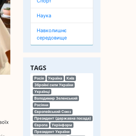
Спорт
Наука
Навколишнє
середовище
TAGS
Росія
Україна
Київ
Збройні сили України
Українці
Володимир Зеленський
Росіяни
Європейський Союз
Президент (державна посада)
воїх
Європа
Укрінформ
Президент України