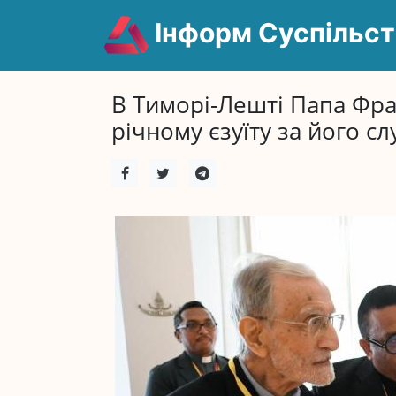
Інформ Суспільст
В Тиморі-Лешті Папа Фра
річному єзуїту за його сл