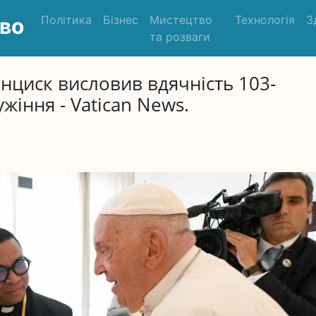
Політика
Бізнес
Мистецтво
Технологія
З
во
та розваги
нциск висловив вдячність 103-
ужіння - Vatican News.