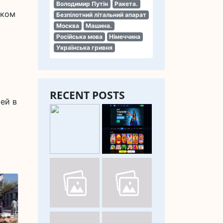
Володимир Путін
Ракета.
ском
Безпілотний літальний апарат
Москва
Машина.
Російська мова
Німеччина
Українська гривня
RECENT POSTS
тей в