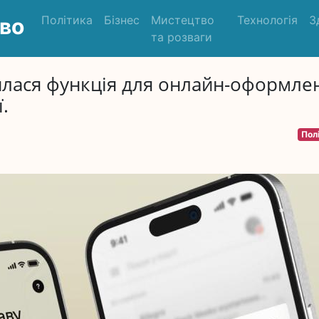
Політика
Бізнес
Мистецтво
Технологія
З
во
та розваги
вилася функція для онлайн-оформле
.
Пол