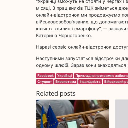
"Українці зможуть не стояти у чергах і
місяці. З працівників ТЦК зніметься д
онлайн-відстрочок ми продовжуємо по
військовозобов'язаних, що допомагають
кількох хвилин і смартфону", -- зазначи
Катерина Черногоренко.
Наразі сервіс онлайн-відстрочок досту
Наступними запустяться відстрочки для 
одному шлюбі. Зараз вони знаходяться 
Facebook
Українці
Прикладне програмне забезп
Студент
Екосистема
Інвалідність
Військовий р
Related posts