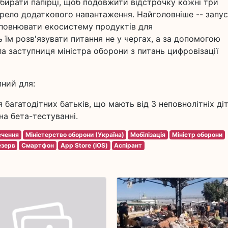
 збирати папірці, щоб подовжити відстрочку кожні три
жерело додаткового навантаження. Найголовніше -- запу
повнювати екосистему продуктів для
 їм розв'язувати питання не у чергах, а за допомогою
ла заступниця міністра оборони з питань цифровізації
пний для:
багатодітних батьків, що мають від 3 неповнолітніх ді
на бета-тестуванні.
ечення
Міністерство оборони (Україна)
Мобілізація
Міністр оборони
езерв
Смартфон
App Store (iOS)
Аспірант