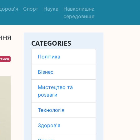
доров'я
Спорт
Наука
Навколишнє
середовище
ння
CATEGORIES
Політика
ітика
Бізнес
Мистецтво та
розваги
Технологія
Здоров'я