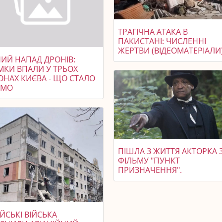
ТРАГІЧНА АТАКА В
ПАКИСТАНІ: ЧИСЛЕННІ
ЖЕРТВИ (ВІДЕОМАТЕРІАЛИ
НИЙ НАПАД ДРОНІВ:
МКИ ВПАЛИ У ТРЬОХ
ОНАХ КИЄВА - ЩО СТАЛО
ОМО
ПІШЛА З ЖИТТЯ АКТОРКА 
ФІЛЬМУ "ПУНКТ
ПРИЗНАЧЕННЯ".
ЙСЬКІ ВІЙСЬКА