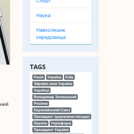
Спорт
Наука
Навколишнє
середовище
TAGS
Росія
Україна
Київ
Збройні сили України
Українці
Володимир Зеленський
ений
Росіяни
Європейський Союз
Президент (державна посада)
Європа
Укрінформ
Президент України