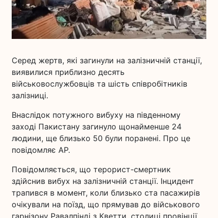
Серед жертв, які загинули на залізничній станції,
виявилися приблизно десять
військовослужбовців та шість співробітників
залізниці.
Внаслідок потужного вибуху на південному
заході Пакистану загинуло щонайменше 24
людини, ще близько 50 були поранені. Про це
повідомляє AP.
Повідомляється, що терорист-смертник
здійснив вибух на залізничній станції. Інцидент
трапився в момент, коли близько ста пасажирів
очікували на поїзд, що прямував до військового
гарнізону Равалпінді з Кветти, столиці провінції