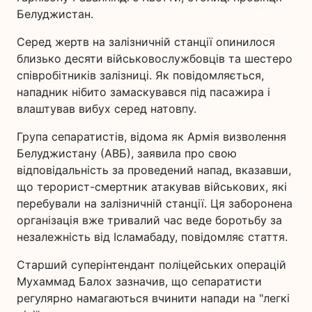
Белуджистан.
Серед жертв на залізничній станції опинилося
близько десяти військовослужбовців та шестеро
співробітників залізниці. Як повідомляється,
нападник нібито замаскувався під пасажира і
влаштував вибух серед натовпу.
Група сепаратистів, відома як Армія визволення
Белуджистану (АВБ), заявила про свою
відповідальність за проведений напад, вказавши,
що терорист-смертник атакував військових, які
перебували на залізничній станції. Ця заборонена
організація вже тривалий час веде боротьбу за
незалежність від Ісламабаду, повідомляє стаття.
Старший суперінтендант поліцейських операцій
Мухаммад Балох зазначив, що сепаратисти
регулярно намагаються вчинити напади на "легкі