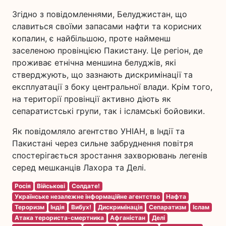
Згідно з повідомленнями, Белуджистан, що
славиться своїми запасами нафти та корисних
копалин, є найбільшою, проте найменш
заселеною провінцією Пакистану. Це регіон, де
проживає етнічна меншина белуджів, які
стверджують, що зазнають дискримінації та
експлуатації з боку центральної влади. Крім того,
на території провінції активно діють як
сепаратистські групи, так і ісламські бойовики.
Як повідомляло агентство УНІАН, в Індії та
Пакистані через сильне забруднення повітря
спостерігається зростання захворювань легенів
серед мешканців Лахора та Делі.
Росія
Військові
Солдате!
Українське незалежне інформаційне агентство
Нафта
Тероризм
Індія
Вибух!
Дискримінація
Сепаратизм
Іслам
Атака терориста-смертника
Афганістан
Делі