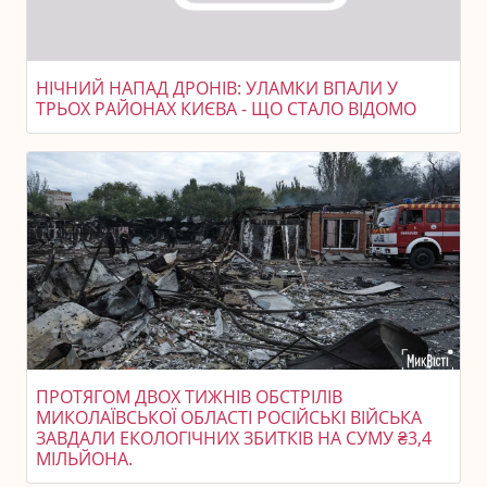
НІЧНИЙ НАПАД ДРОНІВ: УЛАМКИ ВПАЛИ У
ТРЬОХ РАЙОНАХ КИЄВА - ЩО СТАЛО ВІДОМО
ПРОТЯГОМ ДВОХ ТИЖНІВ ОБСТРІЛІВ
МИКОЛАЇВСЬКОЇ ОБЛАСТІ РОСІЙСЬКІ ВІЙСЬКА
ЗАВДАЛИ ЕКОЛОГІЧНИХ ЗБИТКІВ НА СУМУ ₴3,4
МІЛЬЙОНА.