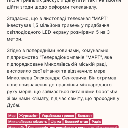
Після тривалих дискусій депутати так і не змогли
дійти згоди щодо реформи телеканалу.
Згадаємо, що в листопаді телеканал "МАРТ"
інвестував 1,5 мільйона гривень у придбання
світлодіодного LED-екрану розмірами 5 на 3
метри.
Згідно з попередніми новинами, комунальне
підприємство "Телерадіокомпанія "МАРТ", яке
підпорядковане Миколаївській міській раді,
висловило свої вітання та відзначило мера
Миколаєва Олександра Сєнкевича. Він отримав
нове призначення до правління міжнародного
руху мерів, що займається питаннями боротьби
зі змінами клімату, під час саміту, що проходив у
Дубаї.
Мер
Журналіст
Українська гривня
Бюджет
Миколаївська область
Фірма
Воєнний стан
Радіо
Миколаїв
Корпорація, що перебуває у комунальній власності