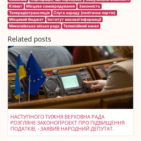
Клімат
Місцеве самоврядування
Законність
Телерадіотрансляція
Слуга народу (політична партія)
Місцевий бюджет
Інститут масової інформації
Миколаївська міська рада
Телевізійний канал
Related posts
НАСТУПНОГО ТИЖНЯ ВЕРХОВНА РАДА
РОЗГЛЯНЕ ЗАКОНОПРОЕКТ ПРО ПІДВИЩЕННЯ
ПОДАТКІВ, - ЗАЯВИВ НАРОДНИЙ ДЕПУТАТ.