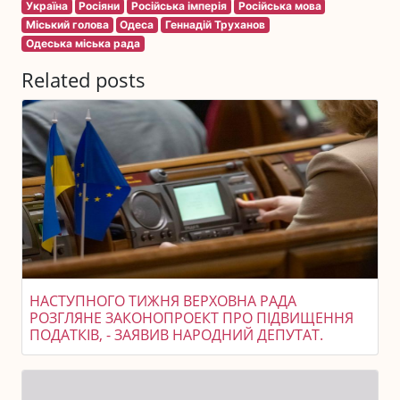
Україна
Росіяни
Російська імперія
Російська мова
Міський голова
Одеса
Геннадій Труханов
Одеська міська рада
Related posts
НАСТУПНОГО ТИЖНЯ ВЕРХОВНА РАДА
РОЗГЛЯНЕ ЗАКОНОПРОЕКТ ПРО ПІДВИЩЕННЯ
ПОДАТКІВ, - ЗАЯВИВ НАРОДНИЙ ДЕПУТАТ.