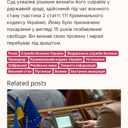
Суд ухвалив рішення визнати його culpable у
державній зраді, здійсненій під час воєнного
стану (частина 2 статті 111 Кримінального
кодексу України). Йому було призначено
покарання у вигляді 15 років позбавлення
свободи. Він визнав свою провину і наразі
перебуває під арештом.
Росія
Служба безпеки України
Федеральна служба безпеки
Прокурор.
Кримінальний кодекс України
Ув'язнення
Озброєння
Російська мова
Закрита інформація
Воєнний стан
Луганськ
Волинь
Екстрена евакуація
Related posts