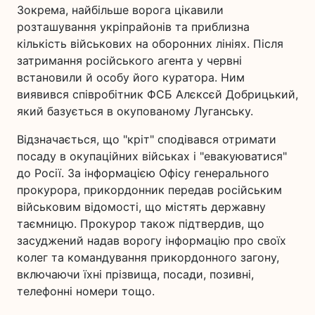
Зокрема, найбільше ворога цікавили
розташування укріпрайонів та приблизна
кількість військових на оборонних лініях. Після
затримання російського агента у червні
встановили й особу його куратора. Ним
виявився співробітник ФСБ Алєксєй Добрицький,
який базується в окупованому Луганську.
Відзначається, що "кріт" сподівався отримати
посаду в окупаційних військах і "евакуюватися"
до Росії. За інформацією Офісу генерального
прокурора, прикордонник передав російським
військовим відомості, що містять державну
таємницю. Прокурор також підтвердив, що
засуджений надав ворогу інформацію про своїх
колег та командування прикордонного загону,
включаючи їхні прізвища, посади, позивні,
телефонні номери тощо.