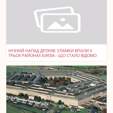
НІЧНИЙ НАПАД ДРОНІВ: УЛАМКИ ВПАЛИ У
ТРЬОХ РАЙОНАХ КИЄВА - ЩО СТАЛО ВІДОМО