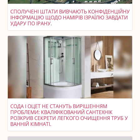
СПОЛУЧЕНІ ШТАТИ ВИВЧАЮТЬ КОНФІДЕНЦІЙНУ
ІНФОРМАЦІЮ ЩОДО НАМІРІВ ІЗРАЇЛЮ ЗАВДАТИ
УДАРУ ПО ІРАНУ.
СОДА І ОЦЕТ НЕ СТАНУТЬ ВИРІШЕННЯМ
ПРОБЛЕМИ: КВАЛІФІКОВАНИЙ САНТЕХНІК
РОЗКРИВ СЕКРЕТИ ЛЕГКОГО ОЧИЩЕННЯ ТРУБ У
ВАННІЙ КІМНАТІ.