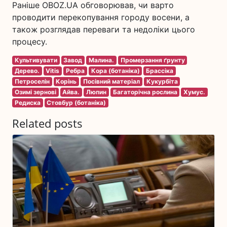
Раніше OBOZ.UA обговорював, чи варто
проводити перекопування городу восени, а
також розглядав переваги та недоліки цього
процесу.
Культивувати
Завод
Малина.
Промерзання ґрунту
Дерево.
Vitis
Ребра
Кора (ботаніка)
Брассіка
Петроселін
Корінь
Посівний матеріал
Кукурбіта
Озимі зернові
Айва.
Люпин
Багаторічна рослина
Хумус.
Редиска
Стовбур (ботаніка)
Related posts