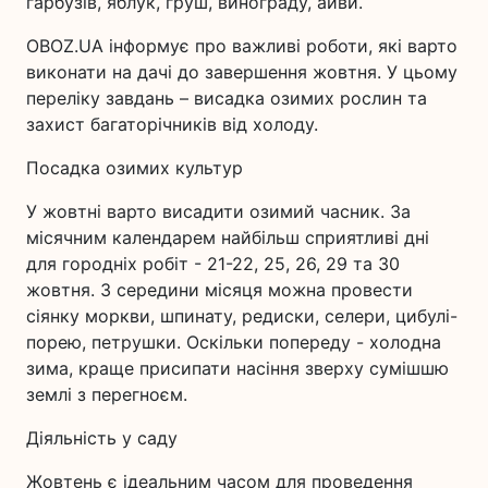
гарбузів, яблук, груш, винограду, айви.
OBOZ.UA інформує про важливі роботи, які варто
виконати на дачі до завершення жовтня. У цьому
переліку завдань – висадка озимих рослин та
захист багаторічників від холоду.
Посадка озимих культур
У жовтні варто висадити озимий часник. За
місячним календарем найбільш сприятливі дні
для городніх робіт - 21-22, 25, 26, 29 та 30
жовтня. З середини місяця можна провести
сіянку моркви, шпинату, редиски, селери, цибулі-
порею, петрушки. Оскільки попереду - холодна
зима, краще присипати насіння зверху сумішшю
землі з перегноєм.
Діяльність у саду
Жовтень є ідеальним часом для проведення