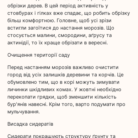
обрізки дерев. В цей період активність у
стовбурах і гілках вже спадає, що робить обрізку
більш комфортною. Головне, щоб усі зрізи
встигли загоїтися до настання морозів. Що
стосується малини, смородини, аґрусу та
актинідії, то їх краще обрізати в вересні.
Очищення території саду
Перед настанням морозів важливо очистити
город від усіх залишків деревини та корчів. Це
обумовлено тим, що в корі можуть зимувати
личинки шкідливих комах. У жовтні необхідно
перекопати грядки, щоб зменшити кількість
бур'янів навесні. Крім того, варто подумати про
мульчування.
Висадка сидератів
Сидерати покращують структуру ґрунту та