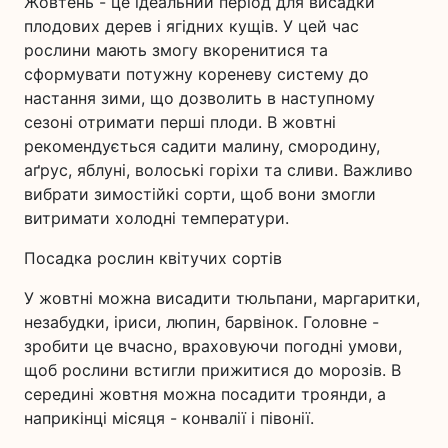
Жовтень - це ідеальний період для висадки
плодових дерев і ягідних кущів. У цей час
рослини мають змогу вкоренитися та
сформувати потужну кореневу систему до
настання зими, що дозволить в наступному
сезоні отримати перші плоди. В жовтні
рекомендується садити малину, смородину,
аґрус, яблуні, волоські горіхи та сливи. Важливо
вибрати зимостійкі сорти, щоб вони змогли
витримати холодні температури.
Посадка рослин квітучих сортів
У жовтні можна висадити тюльпани, маргаритки,
незабудки, іриси, люпин, барвінок. Головне -
зробити це вчасно, враховуючи погодні умови,
щоб рослини встигли прижитися до морозів. В
середині жовтня можна посадити троянди, а
наприкінці місяця - конвалії і півонії.