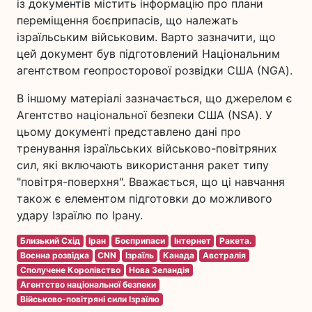
із документів містить інформацію про плани
переміщення боєприпасів, що належать
ізраїльським військовим. Варто зазначити, що
цей документ був підготовлений Національним
агентством геопросторової розвідки США (NGA).
В іншому матеріалі зазначається, що джерелом є
Агентство національної безпеки США (NSA). У
цьому документі представлено дані про
тренування ізраїльських військово-повітряних
сил, які включають використання ракет типу
"повітря-поверхня". Вважається, що ці навчання
також є елементом підготовки до можливого
удару Ізраїлю по Ірану.
Близький Схід
Іран
Боєприпаси
Інтернет
Ракета.
Воєнна розвідка
CNN
Ізраїль
Канада
Австралія
Сполучене Королівство
Нова Зеландія
Агентство національної безпеки
Військово-повітряні сили Ізраїлю