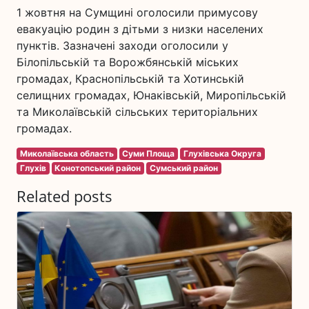
1 жовтня на Сумщині оголосили примусову
евакуацію родин з дітьми з низки населених
пунктів. Зазначені заходи оголосили у
Білопільській та Ворожбянській міських
громадах, Краснопільській та Хотинській
селищних громадах, Юнаківській, Миропільській
та Миколаївській сільських територіальних
громадах.
Миколаївська область
Суми Площа
Глухівська Округа
Глухів
Конотопський район
Сумський район
Related posts