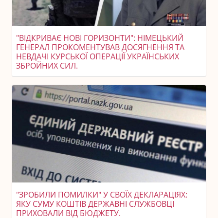
"ВІДКРИВАЄ НОВІ ГОРИЗОНТИ": НІМЕЦЬКИЙ
ГЕНЕРАЛ ПРОКОМЕНТУВАВ ДОСЯГНЕННЯ ТА
НЕВДАЧІ КУРСЬКОЇ ОПЕРАЦІЇ УКРАЇНСЬКИХ
ЗБРОЙНИХ СИЛ.
"ЗРОБИЛИ ПОМИЛКИ" У СВОЇХ ДЕКЛАРАЦІЯХ:
ЯКУ СУМУ КОШТІВ ДЕРЖАВНІ СЛУЖБОВЦІ
ПРИХОВАЛИ ВІД БЮДЖЕТУ.