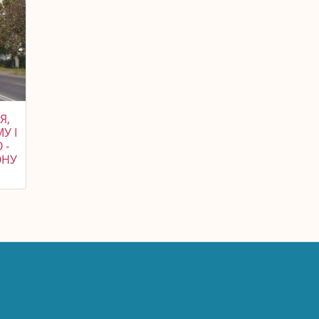
Я,
У І
 -
ОНУ