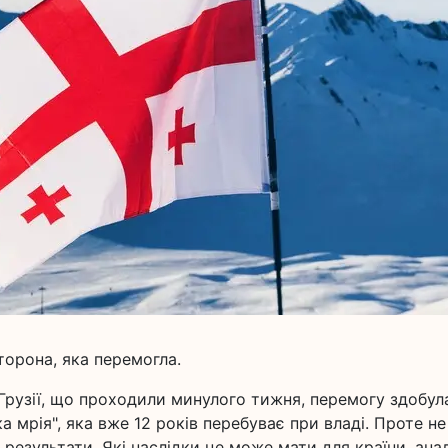
торона, яка перемогла.
Грузії, що проходили минулого тижня, перемогу здобул
 мрія", яка вже 12 років перебуває при владі. Проте не
результати. Які наслідки це може мати для країни, анал