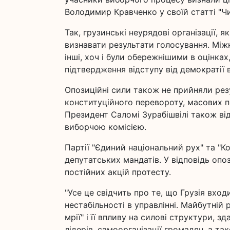
Володимир Кравченко у своїй статті "Чи
Так, грузинські неурядові організації, 
визнавати результати голосування. Міжн
інші, хоч і були обережнішими в оцінках
підтвердження відступу від демократії в 
Опозиційні сили також не прийняли рез
конституційного перевороту, масових п
Президент Саломі Зурабішвілі також в
виборчою комісією.
Партії "Єдиний національний рух" та "Ко
депутатських мандатів. У відповідь опо
постійних акцій протесту.
"Усе це свідчить про те, що Грузія вход
нестабільності в управлінні. Майбутній 
мрії" і її впливу на силові структури, з
лідерів, самоорганізації громадян, а т