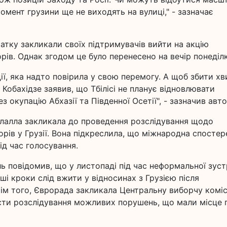
омент грузини ще не виходять на вулиці," - зазначає
чатку закликали своїх підтримувачів вийти на акцію
рів. Однак згодом це було перенесено на вечір понеділк
ії, яка надто повірила у свою перемогу. А щоб збити х
й Кобахідзе заявив, що Тбілісі не планує відновлювати
окупацію Абхазії та Південної Осетії", - зазначив авто
лалла закликала до проведення розслідування щодо
орів у Грузії. Вона підкреслила, що міжнародна спосте
ід час голосування.
 повідомив, що у листопаді під час неформальної зустр
ші кроки слід вжити у відносинах з Грузією після
ім того, Єврорада закликала Центральну виборчу комі
ести розслідування можливих порушень, що мали місце 