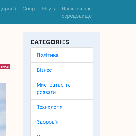
доров'я
Спорт
Наука
Навколишнє
середовище
п
CATEGORIES
Політика
ітика
Бізнес
Мистецтво та
розваги
Технологія
Здоров'я