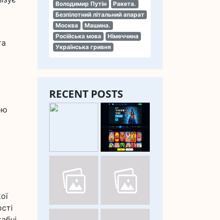
Володимир Путін
Ракета.
Безпілотний літальний апарат
Москва
Машина.
Російська мова
Німеччина
та
Українська гривня
RECENT POSTS
ою
ої
ості
табні