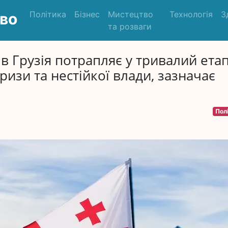
Політика
Бізнес
Мистецтво
Технологія
З
во
та розваги
в Грузія потрапляє у тривалий ета
ризи та нестійкої влади, зазначає
Пол