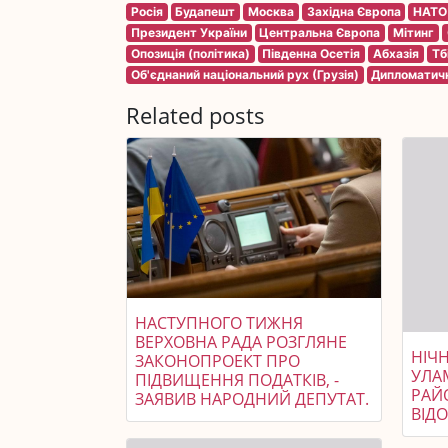
Росія
Будапешт
Москва
Західна Європа
НАТО
Президент України
Центральна Європа
Мітинг
Опозиція (політика)
Південна Осетія
Абхазія
Тбі
Об'єднаний національний рух (Грузія)
Дипломатичн
Related posts
НАСТУПНОГО ТИЖНЯ
ВЕРХОВНА РАДА РОЗГЛЯНЕ
НІЧ
ЗАКОНОПРОЕКТ ПРО
УЛА
ПІДВИЩЕННЯ ПОДАТКІВ, -
РАЙ
ЗАЯВИВ НАРОДНИЙ ДЕПУТАТ.
ВІД