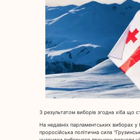
З результатом виборів згодна хіба що с
На недавніх парламентських виборах у 
проросійська політична сила "Грузинська
учасники виборчого процесу визнали ці 