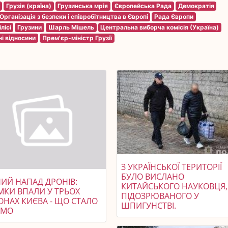
Грузія (країна)
Грузинська мрія
Європейська Рада
Демократія
Організація з безпеки і співробітництва в Європі
Рада Європи
лісі
Грузини
Шарль Мішель
Центральна виборча комісія (Україна)
і відносини
Прем'єр-міністр Грузії
З УКРАЇНСЬКОЇ ТЕРИТОРІЇ
БУЛО ВИСЛАНО
НИЙ НАПАД ДРОНІВ:
КИТАЙСЬКОГО НАУКОВЦЯ,
МКИ ВПАЛИ У ТРЬОХ
ПІДОЗРЮВАНОГО У
ОНАХ КИЄВА - ЩО СТАЛО
ШПИГУНСТВІ.
ОМО