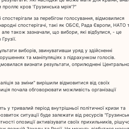
 проллє кров 'Грузинська мрія'?"
які спостерігали за перебігом голосування, відмовилися
ародні спостерігачі, такі як ОБСЄ, Рада Європи, НАТО 
, але також зазначали, що вибори, які відбулися, - це
Грузії.
ультати виборів, звинувативши уряд у здійсненні
орушеннях та маніпуляціях з підрахунком голосів.
ідмовилася визнати результати, оприлюднені Центральн
аліція за зміни" вирішили відмовитися від своїх
зиція почала обговорювати можливість організації
ить у тривалий період внутрішньої політичної кризи та
розвиток ситуації буде залежати від ресурсів "Грузинськ
датності опозиції активізувати своїх прихильників, рішуч
акож позицій Заходу та Росії. Чи можуть відбутися масш