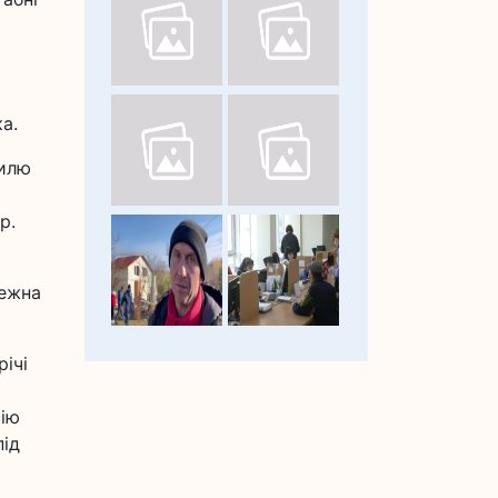
а.
вилю
р.
режна
ічі
сію
під