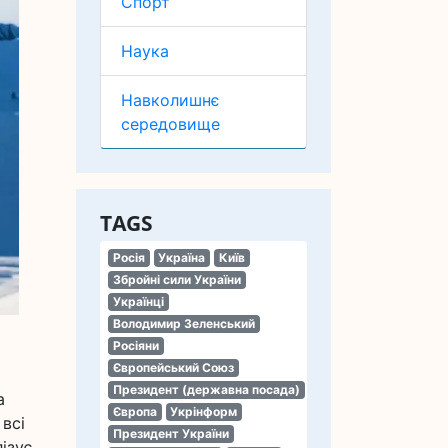
Спорт
Наука
Навколишнє
середовище
TAGS
Росія
Україна
Київ
Збройні сили України
Українці
Володимир Зеленський
Росіяни
Європейський Союз
Президент (державна посада)
а
Європа
Укрінформ
 всі
Президент України
ізує