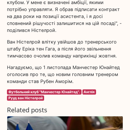
клубом. У мене є визначені амбіції, якими
потрібно управляти. Я обрав підписати контракт
на два роки на позиції асистента, і я досі
сповнений рішучості залишитися на цій посаді", -
поділився Ністелрой.
Ван Ністелрой влітку увійшов до тренерського
штабу Еріка тен Гага, а після його звільнення
тимчасово очолив команду наприкінці жовтня.
Нагадуємо, що 1 листопада Манчестер Юнайтед
оголосив про те, що новим головним тренером
команди став Рубен Аморім.
Футбольний клуб "Манчестер Юнайтед".
Англія
Рууд ван Ністелрой
Related posts