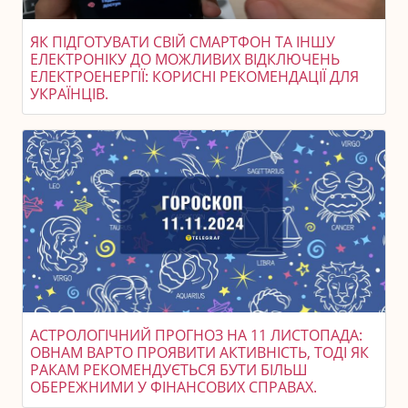
ЯК ПІДГОТУВАТИ СВІЙ СМАРТФОН ТА ІНШУ
ЕЛЕКТРОНІКУ ДО МОЖЛИВИХ ВІДКЛЮЧЕНЬ
ЕЛЕКТРОЕНЕРГІЇ: КОРИСНІ РЕКОМЕНДАЦІЇ ДЛЯ
УКРАЇНЦІВ.
АСТРОЛОГІЧНИЙ ПРОГНОЗ НА 11 ЛИСТОПАДА:
ОВНАМ ВАРТО ПРОЯВИТИ АКТИВНІСТЬ, ТОДІ ЯК
РАКАМ РЕКОМЕНДУЄТЬСЯ БУТИ БІЛЬШ
ОБЕРЕЖНИМИ У ФІНАНСОВИХ СПРАВАХ.