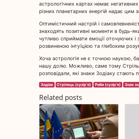
астрологічних картах немає негативних
різних планетарних енергій надає цим 
Оптимістичний настрій і самовпевненіс
знаходять позитивні моменти в будь-як
чутливо сприймати емоції оточуючих і 
розвиненою інтуїцією та глибоким розу
Хоча астрологія не є точною наукою, б
нашу долю. Можливо, саме тому Стріль
розповідали, які знаки Зодіаку стають
Зодіак
Стрілець (сузір'я)
Риби (сузір'я)
Знак зо
Related posts