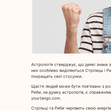
Астрологія стверджує, що деякі знаки 
них особливо виділяються Стрілець і Ри
покращать свої стосунки.
Щастя людей може бути пов'язано з роз
Риби, на думку астрологів, є справжнім
yourtango.com.
Стрільці та Риби черпають свою енергію