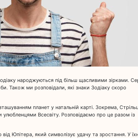
зодіаку народжуються під більш щасливими зірками. С
би. Також ми розповідали, які знаки Зодіаку скоро
ташуванням планет у натальній карті. Зокрема, Стрільц
и улюбленцями Всесвіту. Розповідаємо про це разом із
 від Юпітера, який символізує удачу та зростання. У їхн