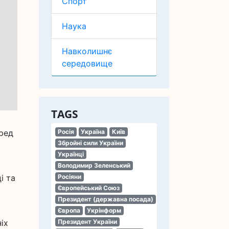
Спорт
Наука
Навколишнє
середовище
TAGS
еред
Росія
Україна
Київ
Збройні сили України
Українці
Володимир Зеленський
і та
Росіяни
Європейський Союз
Президент (державна посада)
Європа
Укрінформ
іх
Президент України