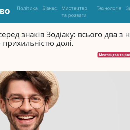
Політика
Бізнес
Мистецтво
Технологія
З
во
та розваги
ред знаків Зодіаку: всього два з 
 прихильністю долі.
Мистецтво та ро