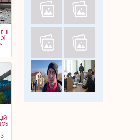
ЕНІ
ОЇ
-
ЦІЙ
ЩОБ
 З