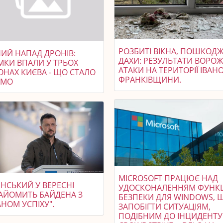
РОЗБИТІ ВІКНА, ПОШКОДЖ
НИЙ НАПАД ДРОНІВ:
ДАХИ: РЕЗУЛЬТАТИ ВОРОЖ
МКИ ВПАЛИ У ТРЬОХ
АТАКИ НА ТЕРИТОРІЇ ІВАНО
ОНАХ КИЄВА - ЩО СТАЛО
ФРАНКІВЩИНИ.
ОМО
MICROSOFT ПРАЦЮЄ НАД
НСЬКИЙ У ВЕРЕСНІ
УДОСКОНАЛЕННЯМ ФУНК
АЙОМИТЬ БАЙДЕНА З
БЕЗПЕКИ ДЛЯ WINDOWS, 
НОМ УСПІХУ".
ЗАПОБІГТИ СИТУАЦІЯМ,
ПОДІБНИМ ДО ІНЦИДЕНТУ