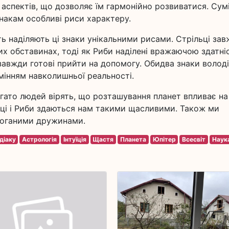
 аспектів, що дозволяє їм гармонійно розвиватися. Сум
знакам особливі риси характеру.
ть наділяють ці знаки унікальними рисами. Стрільці за
их обставинах, тоді як Риби наділені вражаючою здатні
завжди готові прийти на допомогу. Обидва знаки волод
мінням навколишньої реальності.
агато людей вірять, що розташування планет впливає на
ці і Риби здаються нам такими щасливими. Також ми
 поганими дружинами.
діаку
Астрологія
Інтуїція
Щастя
Планета
Юпітер
Всесвіт
Наук