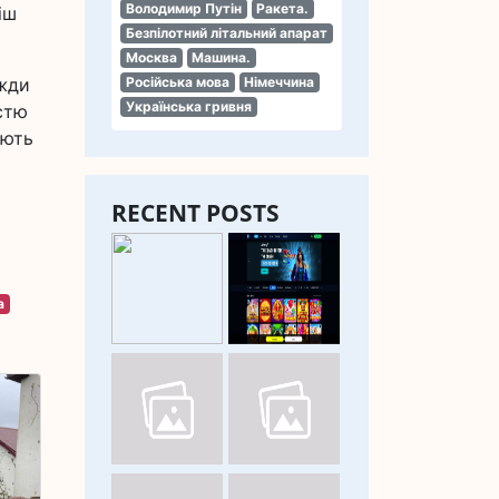
Володимир Путін
Ракета.
іш
Безпілотний літальний апарат
Москва
Машина.
вжди
Російська мова
Німеччина
Українська гривня
стю
іють
RECENT POSTS
а