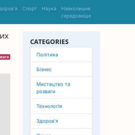
доров'я
Спорт
Наука
Навколишнє
середовище
них
CATEGORIES
Політика
зваги
Бізнес
Мистецтво та
розваги
Технологія
Здоров'я