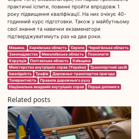
практичні іспити, повинні пройти впродовж 1
року підвищення кваліфікації. На них очікує 40-
годинний курс підготовки. Також у майбутньому
свої знання та навички екзаменатори
підтверджуватимуть раз на два роки.
Машина.
Харківська область
Європа
Чернігівська область
Законодавство
Миколаївська область
Психологія
Корупція
Полтавська область
Київщина
Міністерство внутрішніх справ (Україна)
Транспортний засіб
Інвалідність
Трафік
Дорожньо-транспортна пригода
Толерантність
Правила дорожнього руху
Національна академія внутрішніх справ
Перша допомога
Related posts