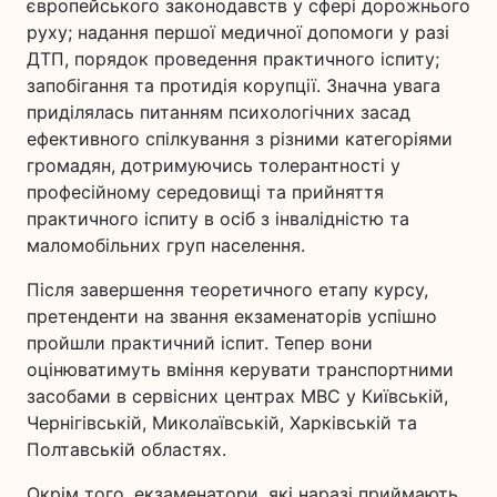
європейського законодавств у сфері дорожнього
руху; надання першої медичної допомоги у разі
ДТП, порядок проведення практичного іспиту;
запобігання та протидія корупції. Значна увага
приділялась питанням психологічних засад
ефективного спілкування з різними категоріями
громадян, дотримуючись толерантності у
професійному середовищі та прийняття
практичного іспиту в осіб з інвалідністю та
маломобільних груп населення.
Після завершення теоретичного етапу курсу,
претенденти на звання екзаменаторів успішно
пройшли практичний іспит. Тепер вони
оцінюватимуть вміння керувати транспортними
засобами в сервісних центрах МВС у Київській,
Чернігівській, Миколаївській, Харківській та
Полтавській областях.
Окрім того, екзаменатори, які наразі приймають