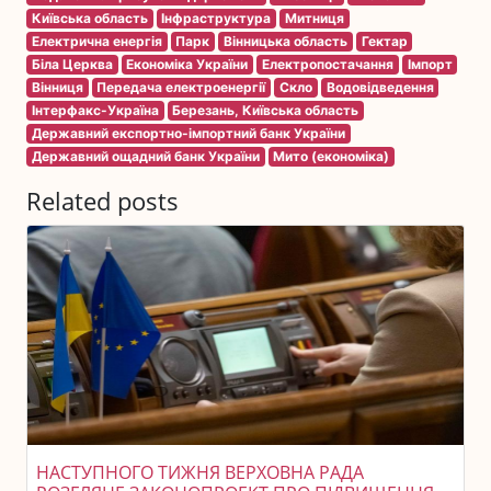
Київська область
Інфраструктура
Митниця
Електрична енергія
Парк
Вінницька область
Гектар
Біла Церква
Економіка України
Електропостачання
Імпорт
Вінниця
Передача електроенергії
Скло
Водовідведення
Інтерфакс-Україна
Березань, Київська область
Державний експортно-імпортний банк України
Державний ощадний банк України
Мито (економіка)
Related posts
НАСТУПНОГО ТИЖНЯ ВЕРХОВНА РАДА