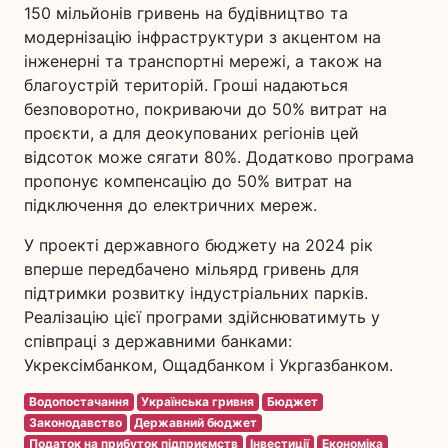
150 мільйонів гривень на будівництво та
модернізацію інфраструктури з акцентом на
інженерні та транспортні мережі, а також на
благоустрій територій. Гроші надаються
безповоротно, покриваючи до 50% витрат на
проєкти, а для деокупованих регіонів цей
відсоток може сягати 80%. Додатково програма
пропонує компенсацію до 50% витрат на
підключення до електричних мереж.
У проекті державного бюджету на 2024 рік
вперше передбачено мільярд гривень для
підтримки розвитку індустріальних парків.
Реалізацію цієї програми здійснюватимуть у
співпраці з державними банками:
Укрексімбанком, Ощадбанком і Укргазбанком.
Водопостачання
Українська гривня
Бюджет
Законодавство
Державний бюджет
Податок на прибуток підприємств
Інвестиції
Економіка