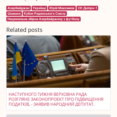
Азербайджан
Українці
Юрій Максимов
СК Дніпро-1
Шамахи
Кубок Радянського Союзу
Національна збірна Азербайджану з футболу
Related posts
НАСТУПНОГО ТИЖНЯ ВЕРХОВНА РАДА
РОЗГЛЯНЕ ЗАКОНОПРОЕКТ ПРО ПІДВИЩЕННЯ
ПОДАТКІВ, - ЗАЯВИВ НАРОДНИЙ ДЕПУТАТ.