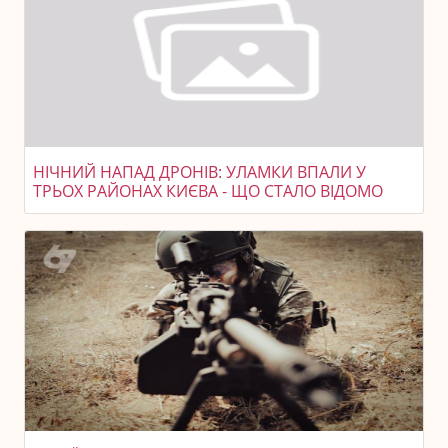
НІЧНИЙ НАПАД ДРОНІВ: УЛАМКИ ВПАЛИ У
ТРЬОХ РАЙОНАХ КИЄВА - ЩО СТАЛО ВІДОМО