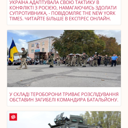
УКРАЇНА АДАПТУВАЛА СВОЮ ТАКТИКУ В
КОНФЛІКТІ З РОСІЄЮ, НАМАГАЮЧИСЬ ЗДОЛАТИ
СУПРОТИВНИКА, - ПОВІДОМЛЯЄ THE NEW YORK
TIMES. ЧИТАЙТЕ БІЛЬШЕ В ЕКСПРЕС ОНЛАЙН.
У СКЛАДІ ТЕРОБОРОНИ ТРИВАЄ РОЗСЛІДУВАННЯ
ОБСТАВИН ЗАГИБЕЛІ КОМАНДИРА БАТАЛЬЙОНУ.