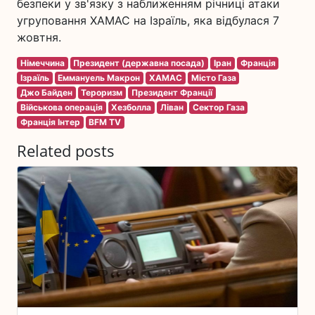
безпеки у зв'язку з наближенням річниці атаки
угруповання ХАМАС на Ізраїль, яка відбулася 7
жовтня.
Німеччина
Президент (державна посада)
Іран
Франція
Ізраїль
Еммануель Макрон
ХАМАС
Місто Газа
Джо Байден
Тероризм
Президент Франції
Військова операція
Хезболла
Ліван
Сектор Газа
Франція Інтер
BFM TV
Related posts