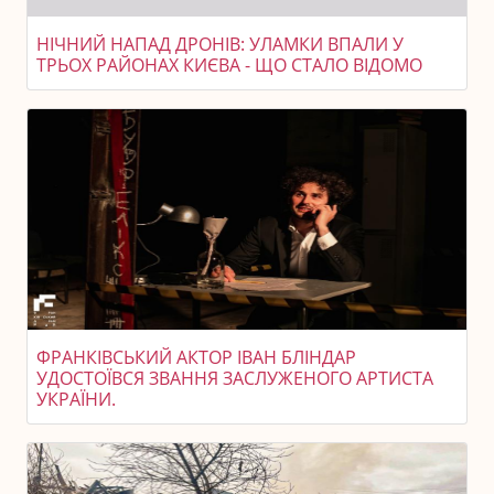
НІЧНИЙ НАПАД ДРОНІВ: УЛАМКИ ВПАЛИ У
ТРЬОХ РАЙОНАХ КИЄВА - ЩО СТАЛО ВІДОМО
ФРАНКІВСЬКИЙ АКТОР ІВАН БЛІНДАР
УДОСТОЇВСЯ ЗВАННЯ ЗАСЛУЖЕНОГО АРТИСТА
УКРАЇНИ.