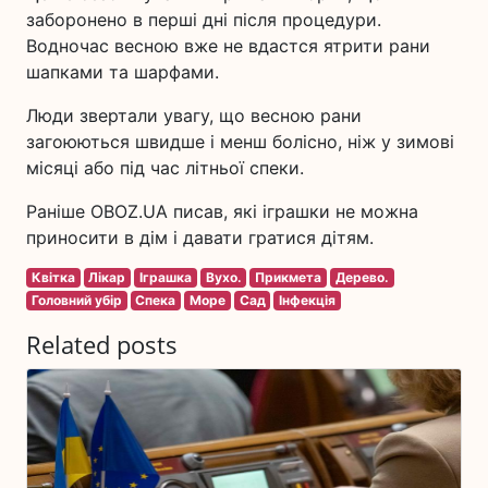
заборонено в перші дні після процедури.
Водночас весною вже не вдастся ятрити рани
шапками та шарфами.
Люди звертали увагу, що весною рани
загоюються швидше і менш болісно, ніж у зимові
місяці або під час літньої спеки.
Раніше OBOZ.UA писав, які іграшки не можна
приносити в дім і давати гратися дітям.
Квітка
Лікар
Іграшка
Вухо.
Прикмета
Дерево.
Головний убір
Спека
Море
Сад
Інфекція
Related posts