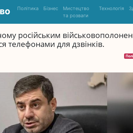
Політика
Бізнес
Мистецтво
Технологія
З
во
та розваги
 чому російським військовополоне
я телефонами для дзвінків.
Пол