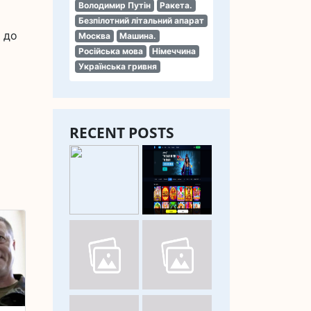
Володимир Путін
Ракета.
Безпілотний літальний апарат
о до
Москва
Машина.
Російська мова
Німеччина
Українська гривня
RECENT POSTS