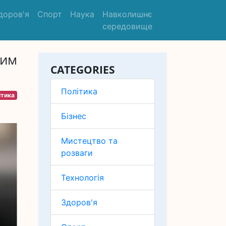
доров'я
Спорт
Наука
Навколишнє
середовище
ним
CATEGORIES
Політика
ітика
Бізнес
Мистецтво та
розваги
Технологія
Здоров'я