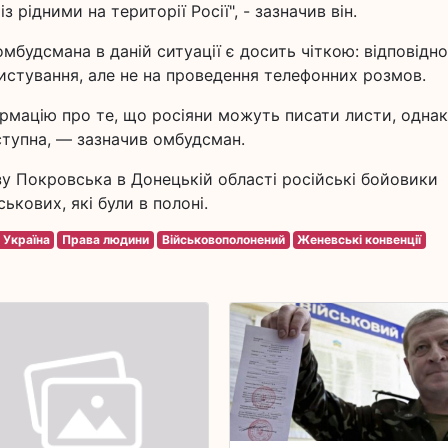
 рідними на території Росії", - зазначив він.
омбудсмана в даній ситуації є досить чіткою: відповідн
листування, але не на проведення телефонних розмов.
рмацію про те, що росіяни можуть писати листи, однак
ступна, — зазначив омбудсман.
зу Покровська в Донецькій області російські бойовики
ькових, які були в полоні.
 Україна
Права людини
Військовополонений
Женевські конвенції