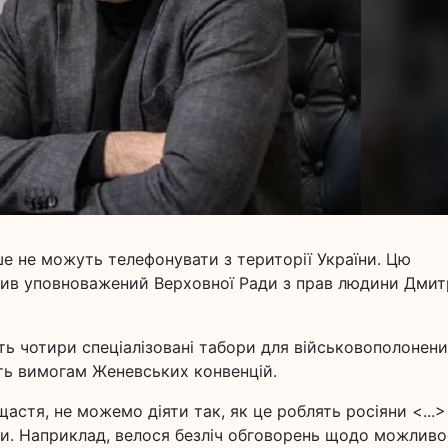
ше не можуть телефонувати з території України. Цю
чив уповноважений Верховної Ради з прав людини Дми
ють чотири спеціалізовані табори для військовополонени
ють вимогам Женевських конвенцій.
астя, не можемо діяти так, як це роблять росіяни <...>
ни. Наприклад, велося безліч обговорень щодо можливо