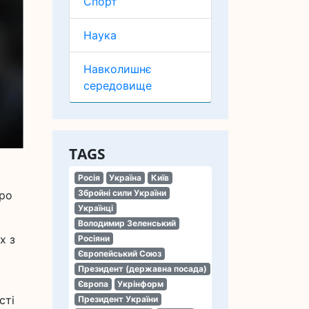
Спорт
Наука
Навколишнє
середовище
TAGS
Росія
Україна
Київ
Збройні сили України
тро
Українці
Володимир Зеленський
х з
Росіяни
Європейський Союз
Президент (державна посада)
Європа
Укрінформ
сті
Президент України