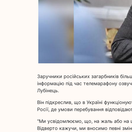
Заручники російських загарбників біль
інформацію під час телемарафону озву
Лубінець.
Він підкреслив, що в Україні функціону
Росії, де умови перебування відповіда
"Ми усвідомлюємо, що, на жаль або на щ
Відверто кажучи, ми вносимо певні змі