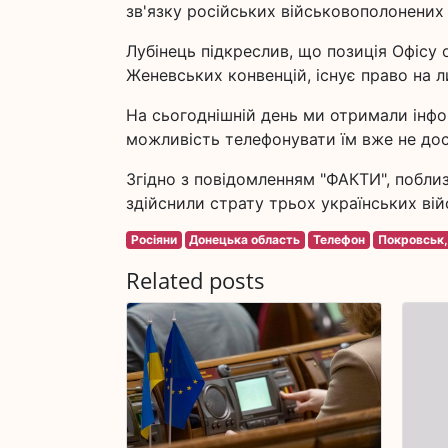
зв'язку російських військовополонених із
Лубінець підкреслив, що позиція Офісу 
Женевських конвенцій, існує право на 
На сьогоднішній день ми отримали інфо
можливість телефонувати їм вже не до
Згідно з повідомленням "ФАКТИ", побли
здійснили страту трьох українських війс
Росіяни
Донецька область
Телефон
Покровськ,
Related posts