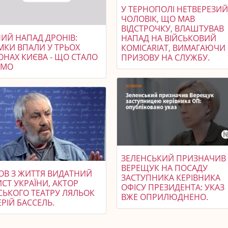
У ТЕРНОПОЛІ НЕТВЕРЕЗИ
ЧОЛОВІК, ЩО МАВ
ВІДСТРОЧКУ, ВЛАШТУВАВ
НИЙ НАПАД ДРОНІВ:
НАПАД НА ВІЙСЬКОВИЙ
МКИ ВПАЛИ У ТРЬОХ
КОМІСARIAT, ВИМАГАЮЧИ
ОНАХ КИЄВА - ЩО СТАЛО
ПРИЗОВУ НА СЛУЖБУ.
ОМО
ЗЕЛЕНСЬКИЙ ПРИЗНАЧИВ
ВЕРЕЩУК НА ПОСАДУ
ОВ З ЖИТТЯ ВИДАТНИЙ
ЗАСТУПНИКА КЕРІВНИКА
СТ УКРАЇНИ, АКТОР
ОФІСУ ПРЕЗИДЕНТА: УКАЗ
СЬКОГО ТЕАТРУ ЛЯЛЬОК
ВЖЕ ОПРИЛЮДНЕНО.
РІЙ БАССЕЛЬ.