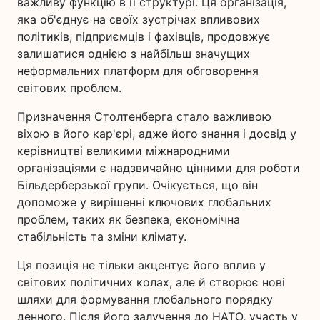
важливу функцію в її структурі. Ця організація,
яка об'єднує на своїх зустрічах впливових
політиків, підприємців і фахівців, продовжує
залишатися однією з найбільш значущих
неформальних платформ для обговорення
світових проблем.
Призначення Столтенберга стало важливою
віхою в його кар'єрі, адже його знання і досвід у
керівництві великими міжнародними
організаціями є надзвичайно цінними для роботи
Більдерберзької групи. Очікується, що він
допоможе у вирішенні ключових глобальних
проблем, таких як безпека, економічна
стабільність та зміни клімату.
Ця позиція не тільки акцентує його вплив у
світових політичних колах, але й створює нові
шляхи для формування глобального порядку
денного. Після його залучення до НАТО, участь у