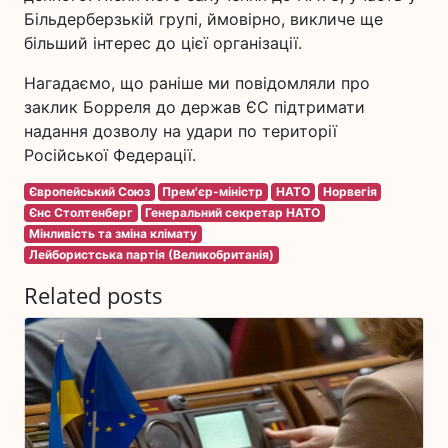
Більдерберзькій групі, ймовірно, викличе ще
більший інтерес до цієї організації.
Нагадаємо, що раніше ми повідомляли про
заклик Борреля до держав ЄС підтримати
надання дозволу на удари по території
Російської Федерації.
Європейський Союз
Прем'єр-міністр
НАТО
Норвегія
Єнс Столтенберг
Генеральний секретар НАТО
Мінливість та зміна клімату
Лейбористська партія (Великобританія)
Related posts