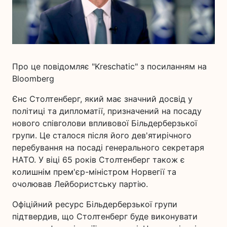
Про це повідомляє "Kreschatic" з посиланням на
Bloomberg
Єнс Столтенберг, який має значний досвід у
політиці та дипломатії, призначений на посаду
нового співголови впливової Більдерберзької
групи. Це сталося після його дев'ятирічного
перебування на посаді генерального секретаря
НАТО. У віці 65 років Столтенберг також є
колишнім прем'єр-міністром Норвегії та
очолював Лейбористську партію.
Офіційний ресурс Більдерберзької групи
підтвердив, що Столтенберг буде виконувати