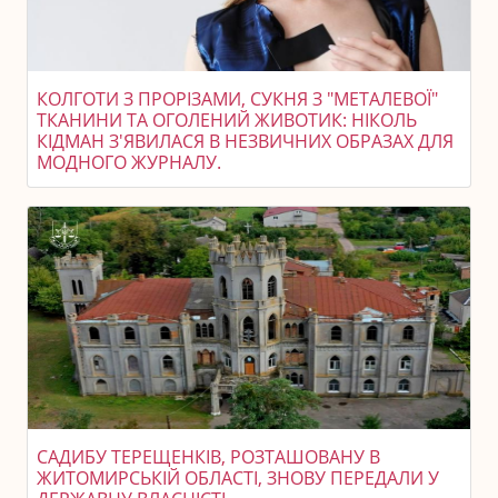
КОЛГОТИ З ПРОРІЗАМИ, СУКНЯ З "МЕТАЛЕВОЇ"
ТКАНИНИ ТА ОГОЛЕНИЙ ЖИВОТИК: НІКОЛЬ
КІДМАН З'ЯВИЛАСЯ В НЕЗВИЧНИХ ОБРАЗАХ ДЛЯ
МОДНОГО ЖУРНАЛУ.
САДИБУ ТЕРЕЩЕНКІВ, РОЗТАШОВАНУ В
ЖИТОМИРСЬКІЙ ОБЛАСТІ, ЗНОВУ ПЕРЕДАЛИ У