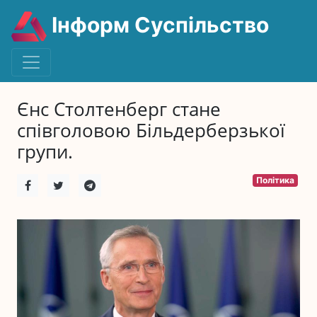
Інформ Суспільство
Єнс Столтенберг стане
співголовою Більдерберзької
групи.
Політика