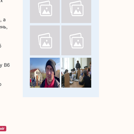
их
, а
ень,
б
у B6
ю
ніг