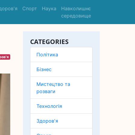
доров'я
Спорт
Наука
Навколишнє
середовище
CATEGORIES
Політика
ров'я
Бізнес
Мистецтво та
розваги
Технологія
Здоров'я