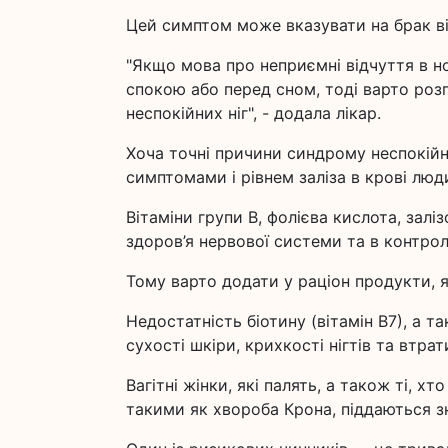
Цей симптом може вказувати на брак віт
"Якщо мова про неприємні відчуття в но
спокою або перед сном, тоді варто роз
неспокійних ніг", - додала лікар.
Хоча точні причини синдрому неспокійних
симптомами і рівнем заліза в крові люд
Вітаміни групи B, фолієва кислота, заліз
здоров’я нервової системи та в контрол
Тому варто додати у раціон продукти, як
Недостатність біотину (вітамін В7), а т
сухості шкіри, крихкості нігтів та втрат
Вагітні жінки, які палять, а також ті, 
такими як хвороба Крона, піддаються з