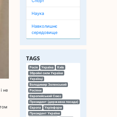
Спорт
Наука
Навколишнє
середовище
TAGS
Росія
Україна
Київ
Збройні сили України
Українці
Володимир Зеленський
і не
Росіяни
Європейський Союз
Президент (державна посада)
итом
Європа
Укрінформ
Президент України