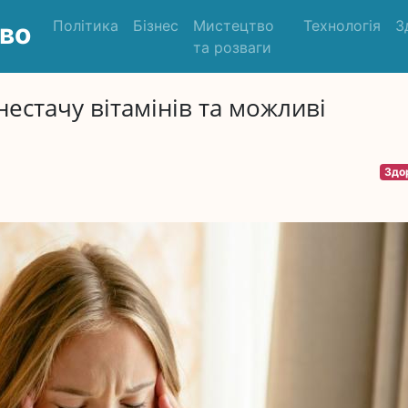
Політика
Бізнес
Мистецтво
Технологія
З
во
та розваги
нестачу вітамінів та можливі
Здо