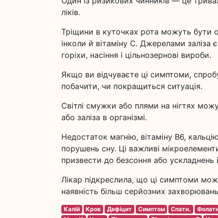
Один із ризикових чинників — це трива
ліків.
Тріщини в куточках рота можуть бути оз
інколи й вітаміну С. Джерелами заліза є 
горіхи, насіння і цільнозернові вироби.
Якщо ви відчуваєте ці симптоми, спроб
побачити, чи покращиться ситуація.
Світлі смужки або плями на нігтях можу
або заліза в організмі.
Недостаток магнію, вітаміну В6, кальці
порушень сну. Ці важливі мікроелементи
призвести до безсоння або ускладнень 
Лікар підкреслила, що ці симптоми можу
наявність більш серйозних захворювань
Калій
Кров
Дефіцит
Симптом
Спати.
Фолати