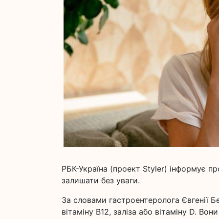
РБК-Україна (проект Styler) інформує пр
залишати без уваги.
За словами гастроентеролога Євгенії Б
вітаміну В12, заліза або вітаміну D. Вон