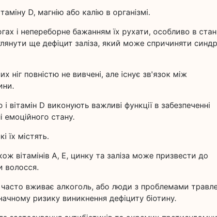
аміну D, магнію або калію в організмі.
гах і непереборне бажанням їх рухати, особливо в стан
глянути ще дефіцит заліза, який може спричиняти синд
 ніг повністю не вивчені, але існує зв'язок між
ини.
о і вітамін D виконують важливі функції в забезпеченні
і емоційного стану.
і їх містять.
акож вітамінів А, Е, цинку та заліза може призвести до
и волосся.
хто часто вживає алкоголь, або люди з проблемами травл
начному ризику виникнення дефіциту біотину.