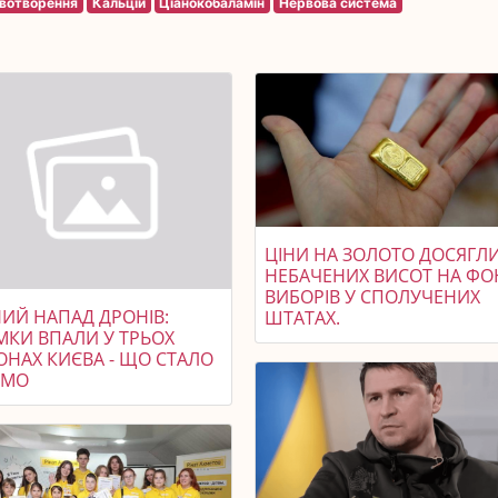
вотворення
Кальцій
Ціанокобаламін
Нервова система
ЦІНИ НА ЗОЛОТО ДОСЯГЛ
НЕБАЧЕНИХ ВИСОТ НА ФО
ВИБОРІВ У СПОЛУЧЕНИХ
НИЙ НАПАД ДРОНІВ:
ШТАТАХ.
МКИ ВПАЛИ У ТРЬОХ
ОНАХ КИЄВА - ЩО СТАЛО
ОМО