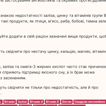
ле застосування антибіотиків та окремих протисудомн
накою недостатності заліза, цинку та вітамінів групи B
такі продукти, як птиця, м'ясо, риба, бобові, темна зел
уйте додати в свій раціон зазначені вище продукти, що
ть свідчити про нестачу цинку, кальцію, магнію, вітамін
ю, заліза та омега-3 жирних кислот часто стає причино
 сприяють підтримці якісного сну, а їх брак може
із засинанням.
ть свідчити не тільки про недостатність, але й про
.
.
Вітамін
Залізо
Вітамін А
Вітамін D
Біотин
Синдром неспокійних 