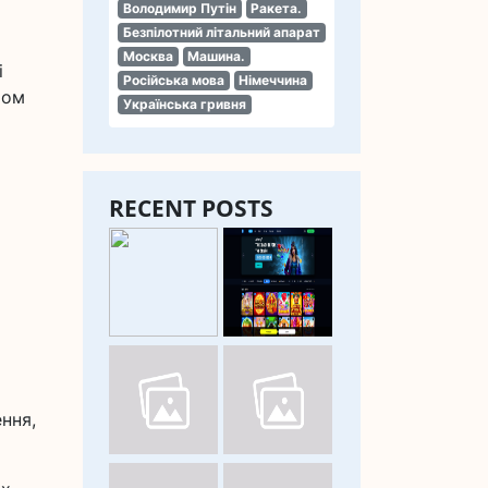
Володимир Путін
Ракета.
Безпілотний літальний апарат
Москва
Машина.
і
Російська мова
Німеччина
ром
Українська гривня
RECENT POSTS
ення,