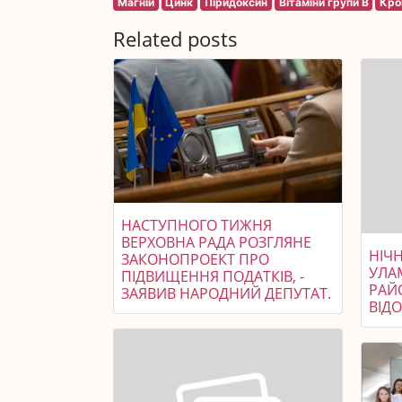
Магній
Цинк
Піридоксин
Вітаміни групи В
Кро
Related posts
НАСТУПНОГО ТИЖНЯ
ВЕРХОВНА РАДА РОЗГЛЯНЕ
НІЧ
ЗАКОНОПРОЕКТ ПРО
УЛА
ПІДВИЩЕННЯ ПОДАТКІВ, -
РАЙ
ЗАЯВИВ НАРОДНИЙ ДЕПУТАТ.
ВІД