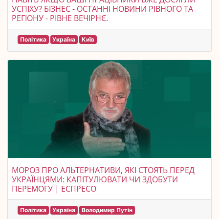
УСПІХУ? БІЗНЕС - ОСТАННІ НОВИНИ РІВНОГО ТА
РЕГІОНУ - РІВНЕ ВЕЧІРНЄ.
Політика
Україна
Київ
МОРОЗ ПРО АЛЬТЕРНАТИВИ, ЯКІ СТОЯТЬ ПЕРЕД
УКРАЇНЦЯМИ: КАПІТУЛЮВАТИ ЧИ ЗДОБУТИ
ПЕРЕМОГУ | ЕСПРЕСО
Політика
Україна
Володимир Путін