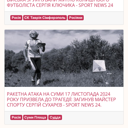
ФУТБОЛІСТА СЕРГІЯ КЛЮЧИКА - SPORT NEWS 24
Росія
СК Таврія Сімферополь
Росіяни
РАКЕТНА АТАКА НА СУМИ 17 ЛИСТОПАДА 2024
РОКУ ПРИЗВЕЛА ДО ТРАГЕДІЇ: ЗАГИНУВ МАЙСТЕР
СПОРТУ СЕРГІЙ СУХАРЄВ - SPORT NEWS 24.
Росія
Суми Площа
Суддя