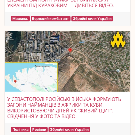
УКРАЇНИ ПІД КУРАХОВИМ — ДИВІТЬСЯ ВІДЕО.
Машина.
Ворожий комбатант
Збройні сили України
У СЕВАСТОПОЛІ РОСІЙСЬКІ ВІЙСЬКА ФОРМУЮТЬ
ЗАГОНИ НАЙМАНЦІВ З АФРИКИ ТА КУБИ,
ВИКОРИСТОВУЮЧИ ДІТЕЙ ЯК "ЖИВИЙ ЩИТ":
СВІДЧЕННЯ У ФОТО ТА ВІДЕО.
Політика
Росіяни
Збройні сили України