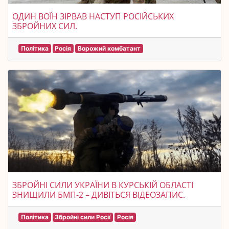
ОДИН ВОЇН ЗІРВАВ НАСТУП РОСІЙСЬКИХ
ЗБРОЙНИХ СИЛ.
Політика
Росія
Ворожий комбатант
ЗБРОЙНІ СИЛИ УКРАЇНИ В КУРСЬКІЙ ОБЛАСТІ
ЗНИЩИЛИ БМП-2 – ДИВІТЬСЯ ВІДЕОЗАПИС.
Політика
Збройні сили Росії
Росія