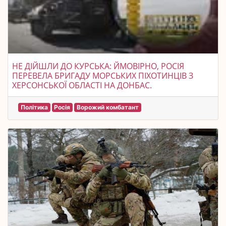
НЕ ДІЙШЛИ ДО КУРСЬКА: ЙМОВІРНО, РОСІЯ
ПЕРЕВЕЛА БРИГАДУ МОРСЬКИХ ПІХОТИНЦІВ З
ХЕРСОНСЬКОЇ ОБЛАСТІ НА ДОНБАС.
Політика
Росія
Ворожий комбатант