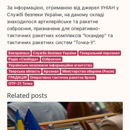
За інформацією, отриманою від джерел УНІАН у
Службі безпеки України, на даному складі
знаходилося артилерійське та ракетне
озброєння, призначене для оперативно-
тактичних ракетних комплексів "Іскандер" та
тактичних ракетних систем "Точка-У".
Боєприпаси
Служба безпеки України
Генеральний персонал
Радіо «Свобода»
Озброєння
Українське незалежне інформаційне агентство
Тверська область
Арсенал
Міністерство оборони (Росія)
ГРАДАЦІЯ
Оперативна тактична ракетна броня
ОТР-21 Точка
Related posts