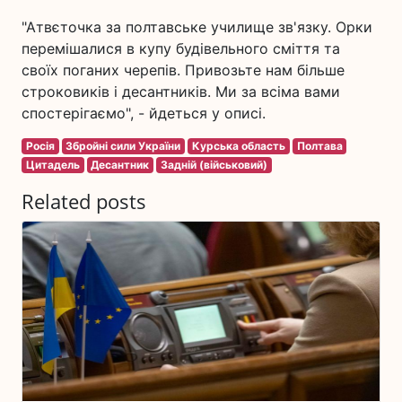
"Атвєточка за полтавське училище зв'язку. Орки
перемішалися в купу будівельного сміття та
своїх поганих черепів. Привозьте нам більше
строковиків і десантників. Ми за всіма вами
спостерігаємо", - йдеться у описі.
Росія
Збройні сили України
Курська область
Полтава
Цитадель
Десантник
Задній (військовий)
Related posts