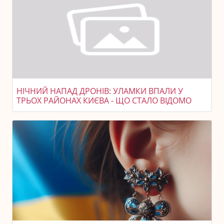
НІЧНИЙ НАПАД ДРОНІВ: УЛАМКИ ВПАЛИ У
ТРЬОХ РАЙОНАХ КИЄВА - ЩО СТАЛО ВІДОМО