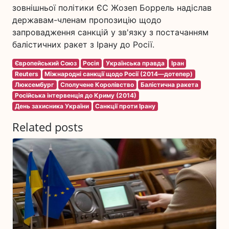
зовнішньої політики ЄС Жозеп Боррель надіслав
державам-членам пропозицію щодо
запровадження санкцій у зв'язку з постачанням
балістичних ракет з Ірану до Росії.
Європейський Союз
Росія
Українська правда
Іран
Reuters
Міжнародні санкції щодо Росії (2014—дотепер)
Люксембург
Сполучене Королівство
Балістична ракета
Російська інтервенція до Криму (2014)
День захисника України
Санкції проти Ірану
Related posts