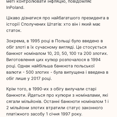
меті контролювати інфляцію, повідомляє
InPoland.
Цікаво дізнатися про найбагатшого президента в
історії Сполучених Штатів: хто він і який має
статок.
Зокрема, в 1995 році в Польщі було введено в
обіг злоті в їх сучасному вигляді. Це стосується
банкнот номіналом 10, 20, 50, 100 та 200 злотих.
Виготовлення цих купюр розпочалося в 1994
році. Однак найбільша банкнота польської
валюти - 500 злотих - була випущена і введена в
обіг лише у 2017 році.
Крім того, в 1990-их з обігу вилучали старі
банкноти. Йдеться про купюри з номіналами, які
сягали мільйонів. Останні банкноти номіналом 1 і
2 мільйони злотих втратили статус законного
платіжного засобу 1 січня 1997 року.