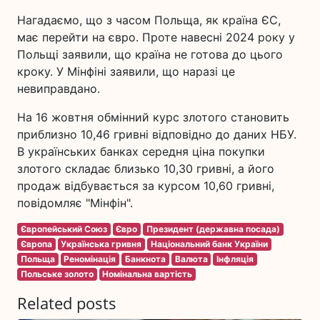
Нагадаємо, що з часом Польща, як країна ЄС,
має перейти на євро. Проте навесні 2024 року у
Польщі заявили, що країна не готова до цього
кроку. У Мінфіні заявили, що наразі це
невиправдано.
На 16 жовтня обмінний курс злотого становить
приблизно 10,46 гривні відповідно до даних НБУ.
В українських банках середня ціна покупки
злотого складає близько 10,30 гривні, а його
продаж відбувається за курсом 10,60 гривні,
повідомляє "Мінфін".
Європейський Союз
Євро
Президент (державна посада)
Європа
Українська гривня
Національний банк України
Польща
Реномінація
Банкнота
Валюта
Інфляція
Польське золото
Номінальна вартість
Related posts