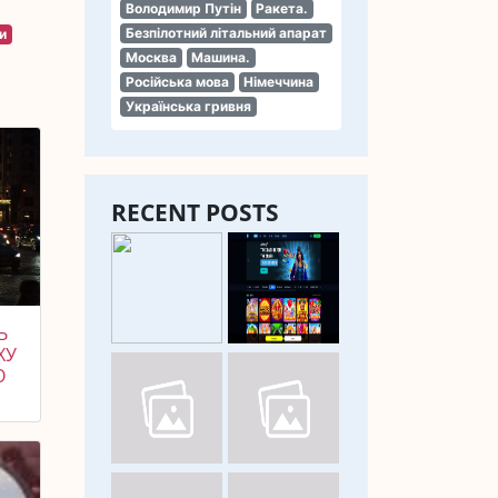
Володимир Путін
Ракета.
Безпілотний літальний апарат
и
Москва
Машина.
Російська мова
Німеччина
Українська гривня
RECENT POSTS
Ь
ХУ
О