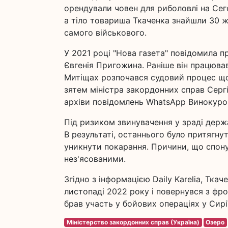
орендували човен для риболовлі на Сег
а тіло товариша Ткаченка знайшли 30 
самого військового.
У 2021 році "Нова газета" повідомила пр
Євгенія Пригожина. Раніше він працюва
Митіщах розпочався судовий процес щ
зятем міністра закордонних справ Сергі
архіви повідомлень WhatsApp Винокуро
Під ризиком звинувачення у зраді держ
В результаті, останнього було притягну
уникнути покарання. Причини, що спон
нез'ясованими.
Згідно з інформацією Daily Karelia, Тка
листопаді 2022 року і повернувся з фро
брав участь у бойових операціях у Сирії
Міністерство закордонних справ (Україна)
Озеро