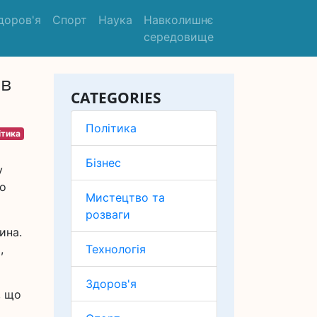
доров'я
Спорт
Наука
Навколишнє
середовище
 в
CATEGORIES
Політика
ітика
Бізнес
у
го
Мистецтво та
розваги
ина.
,
Технологія
Здоров'я
, що