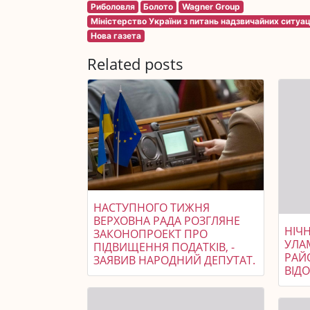
Риболовля
Болото
Wagner Group
Міністерство України з питань надзвичайних ситуац
Нова газета
Related posts
НАСТУПНОГО ТИЖНЯ
ВЕРХОВНА РАДА РОЗГЛЯНЕ
НІЧ
ЗАКОНОПРОЕКТ ПРО
УЛА
ПІДВИЩЕННЯ ПОДАТКІВ, -
РАЙ
ЗАЯВИВ НАРОДНИЙ ДЕПУТАТ.
ВІД