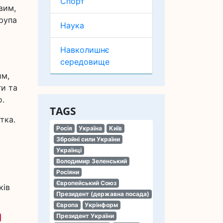
Спорт
вим,
рупа
Наука
Навколишнє
середовище
им,
ги та
о.
TAGS
тка.
Росія
Україна
Київ
Збройні сили України
Українці
Володимир Зеленський
Росіяни
Європейський Союз
ків
Президент (державна посада)
Європа
Укрінформ
Президент України