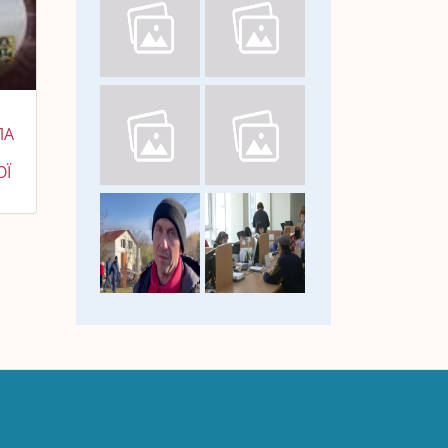
ЛА
ОЇ