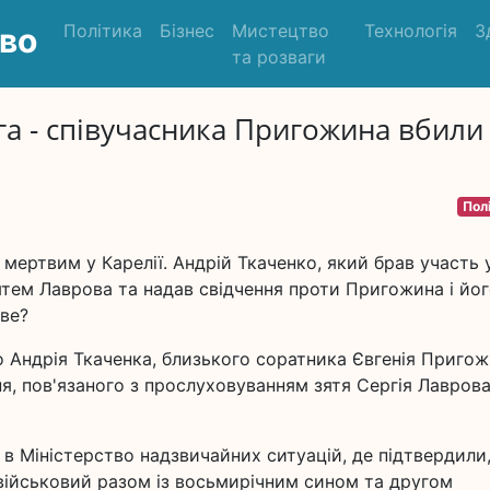
Політика
Бізнес
Мистецтво
Технологія
З
во
та розваги
а - співучасника Пригожина вбили
Пол
мертвим у Карелії. Андрій Ткаченко, який брав участь 
 зятем Лаврова та надав свідчення проти Пригожина і йо
ве?
ло Андрія Ткаченка, близького соратника Євгенія Пригож
я, пов'язаного з прослуховуванням зятя Сергія Лаврова
 в Міністерство надзвичайних ситуацій, де підтвердили
військовий разом із восьмирічним сином та другом