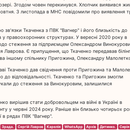
озері. Згодом човен перекинувся. Хлопчик виявився жи
жовтня. 3 листопада в МНС повідомили про виявлення т
о зв'язки Ткаченка з ПВК "Вагнер" і його близькість до
в у правоохоронних структурах. У вересні 2020 року в
одо стеження за підприємцем Олександром Винокуров
я Лаврова. Є припущення, що Ткаченко передавав білін
ва іншому спільнику Пригожина, Олександру Малолетк
аві Ткаченко дав свідчення проти Пригожина та Малоле
то до відповідальності. Ткаченко та Пригожин змогли
укали до стеження за Винокуровим, залишилися
ченко вирішив стати добровольцем на війні в Україні в
нту у червні 2024 року. Раніше він близько чотирьох ро
 в рядах ПВК "Вагнер".
Зрада.
Сергій Лавров
Карелія
WhatsApp
Архів
Дитинко.
Сирія