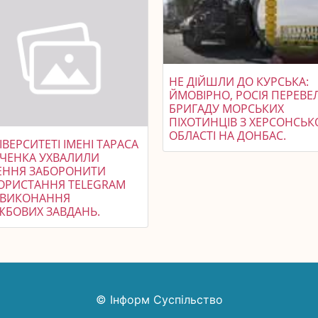
НЕ ДІЙШЛИ ДО КУРСЬКА:
ЙМОВІРНО, РОСІЯ ПЕРЕВЕ
БРИГАДУ МОРСЬКИХ
ПІХОТИНЦІВ З ХЕРСОНСЬК
ОБЛАСТІ НА ДОНБАС.
ІВЕРСИТЕТІ ІМЕНІ ТАРАСА
ЧЕНКА УХВАЛИЛИ
ЕННЯ ЗАБОРОНИТИ
ОРИСТАННЯ TELEGRAM
 ВИКОНАННЯ
ЖБОВИХ ЗАВДАНЬ.
© Інформ Суспільство