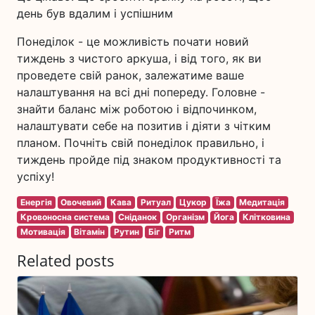
день був вдалим і успішним
Понеділок - це можливість почати новий
тиждень з чистого аркуша, і від того, як ви
проведете свій ранок, залежатиме ваше
налаштування на всі дні попереду. Головне -
знайти баланс між роботою і відпочинком,
налаштувати себе на позитив і діяти з чітким
планом. Почніть свій понеділок правильно, і
тиждень пройде під знаком продуктивності та
успіху!
Енергія
Овочевий
Кава
Ритуал
Цукор
Їжа
Медитація
Кровоносна система
Сніданок
Організм
Йога
Клітковина
Мотивація
Вітамін
Рутин
Біг
Ритм
Related posts