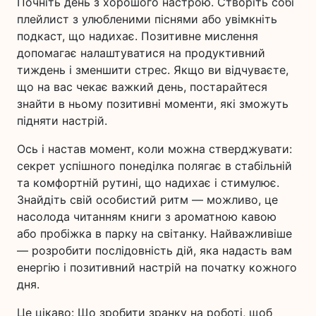
Почніть день з хорошого настрою. Створіть собі
плейлист з улюбленими піснями або увімкніть
подкаст, що надихає. Позитивне мислення
допомагає налаштуватися на продуктивний
тиждень і зменшити стрес. Якщо ви відчуваєте,
що на вас чекає важкий день, постарайтеся
знайти в ньому позитивні моменти, які зможуть
підняти настрій.
Ось і настав момент, коли можна стверджувати:
секрет успішного понеділка полягає в стабільній
та комфортній рутині, що надихає і стимулює.
Знайдіть свій особистий ритм — можливо, це
насолода читанням книги з ароматною кавою
або пробіжка в парку на світанку. Найважливіше
— розробити послідовність дій, яка надасть вам
енергію і позитивний настрій на початку кожного
дня.
Це цікаво: Що зробити зранку на роботі, щоб