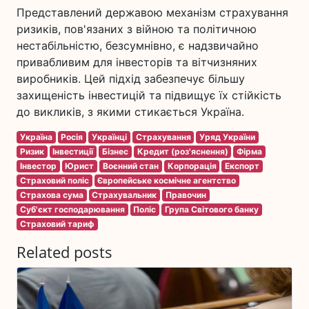
Представлений державою механізм страхування
ризиків, пов'язаних з війною та політичною
нестабільністю, безсумнівно, є надзвичайно
привабливим для інвесторів та вітчизняних
виробників. Цей підхід забезпечує більшу
захищеність інвестицій та підвищує їх стійкість
до викликів, з якими стикається Україна.
Україна
Росія
Українці
Страхування
Уряд України
Ризик
Інвестиції
Бізнес
Кредит (роз'яснення)
Фірма
Інвестор
Юрист
Воєнний стан
Корпорація
Експорт
Страховий поліс
Європейське космічне агентство
Страхова сума
Страхувальник
Правочин
Суб'єкт господарювання
Поліс
Група Світового банку
Страховий тариф
Related posts