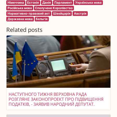
Німеччина
Естонія
Данія
Парламент
Українська мова
Російська мова
Сполучене Королівство
Нормативно-правовий акт
Швейцарія
Австрія
Державна мова
Бельгія
Related posts
НАСТУПНОГО ТИЖНЯ ВЕРХОВНА РАДА
РОЗГЛЯНЕ ЗАКОНОПРОЕКТ ПРО ПІДВИЩЕННЯ
ПОДАТКІВ, - ЗАЯВИВ НАРОДНИЙ ДЕПУТАТ.