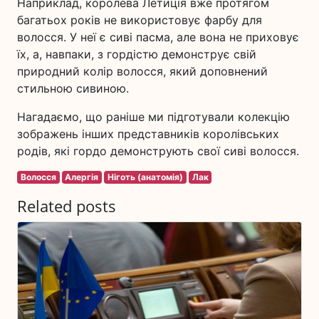
Наприклад, королева Летиція вже протягом
багатьох років не використовує фарбу для
волосся. У неї є сиві пасма, але вона не приховує
їх, а, навпаки, з гордістю демонструє свій
природний колір волосся, який доповнений
стильною сивиною.
Нагадаємо, що раніше ми підготували колекцію
зображень інших представників королівських
родів, які гордо демонструють свої сиві волосся.
Волосся
Алергія
Ніготь (анатомія)
Лак
Related posts