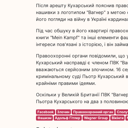
Після арешту Кухарський пояснив прав
нашивки з логотипом "Вагнер" з метою 
його погляди на війну в Україні кардинал
Під час обшуку в його квартирі правоо
книги "Mein Kampf" та інші елементи ф
інтереси пов'язані з історією, і він зай
Правоохоронні органи повідомили, що у
Кухарський насправді є членом ПВК "Ва
вважаються серйозним злочином. 16 се
кримінальному суді Пьотр Кухарський в
крайніми правими ідеями.
Оскільки у Великій Британії ПВК "Вагне
Пьотра Кухарського на два з половино
Facebook
Злочин
Правоохоронний орган
Сполу
Фашизм
Адольф Гітлер
Wagner Group
Вікінги