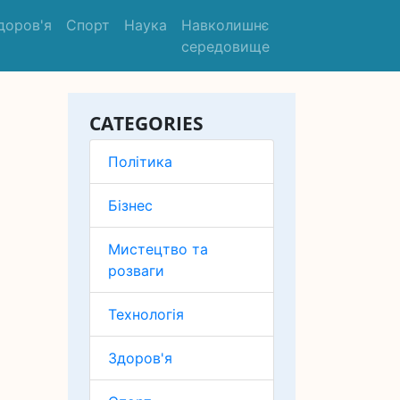
доров'я
Спорт
Наука
Навколишнє
середовище
CATEGORIES
Політика
Бізнес
Мистецтво та
розваги
Технологія
Здоров'я