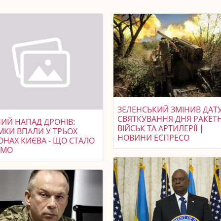
ЗЕЛЕНСЬКИЙ ЗМІНИВ ДАТ
СВЯТКУВАННЯ ДНЯ РАКЕТ
НИЙ НАПАД ДРОНІВ:
ВІЙСЬК ТА АРТИЛЕРІЇ |
МКИ ВПАЛИ У ТРЬОХ
НОВИНИ ЕСПРЕСО
ОНАХ КИЄВА - ЩО СТАЛО
ОМО