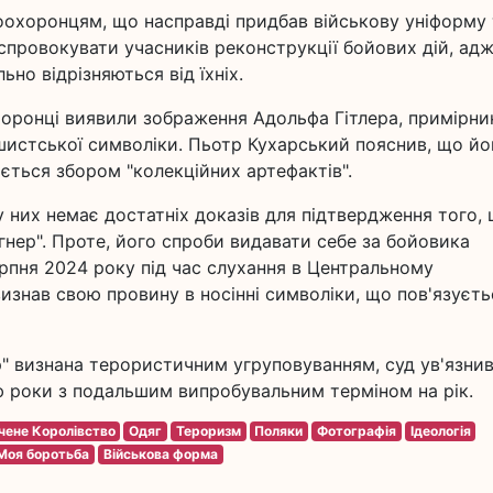
оохоронцям, що насправді придбав військову уніформу 
спровокувати учасників реконструкції бойових дій, ад
ьно відрізняються від їхніх.
хоронці виявили зображення Адольфа Гітлера, примірни
ашистської символіки. Пьотр Кухарський пояснив, що йо
мається збором "колекційних артефактів".
 них немає достатніх доказів для підтвердження того,
гнер". Проте, його спроби видавати себе за бойовика
рпня 2024 року під час слухання в Центральному
изнав свою провину в носінні символіки, що пов'язуєть
р" визнана терористичним угруповуванням, суд ув'язни
ю роки з подальшим випробувальним терміном на рік.
чене Королівство
Одяг
Тероризм
Поляки
Фотографія
Ідеологія
Моя боротьба
Військова форма