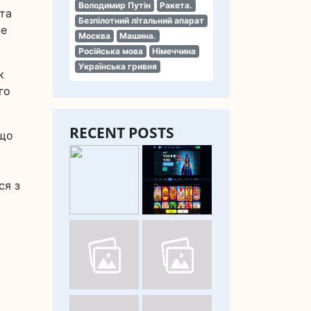
Володимир Путін
Ракета.
та
Безпілотний літальний апарат
же
Москва
Машина.
Російська мова
Німеччина
Українська гривня
к
го
RECENT POSTS
 що
ся з
в