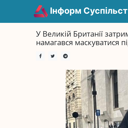
Інформ Суспільст
У Великій Британії затри
намагався маскуватися пі