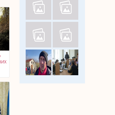
У
НИХ