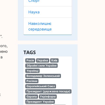
Спорт
Наука
Навколишнє
середовище
".
ого,
чено
TAGS
та
Росія
Україна
Київ
Збройні сили України
Українці
Володимир Зеленський
Росіяни
Європейський Союз
Президент (державна посада)
ж
Європа
Укрінформ
Президент України