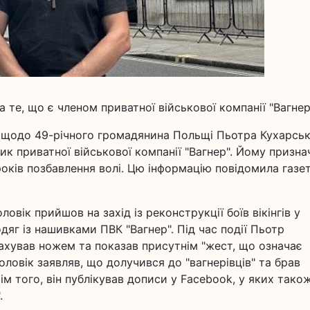
те, що є членом приватної військової компанії "Вагнер
я щодо 49-річного громадянина Польщі Пьотра Кухарськ
к приватної військової компанії "Вагнер". Йому призна
років позбавлення волі. Цю інформацію повідомила газе
овік прийшов на захід із реконструкції боїв вікінгів у
яг із нашивками ПВК "Вагнер". Під час події Пьотр
ахував ножем та показав присутнім "жест, що означає
чоловік заявляв, що долучився до "вагнерівців" та брав
ім того, він публікував дописи у Facebook, у яких тако
.