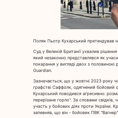
Поляк Пьотр Кухарський претендував на 
Суд у Великій Британії ухвалив рішенн
який незаконно представлявся як учасни
покарання у вигляді двох з половиною 
Guardian.
Зазначається, що у жовтні 2023 року чол
графстві Саффолк, одягнений бойовий од
Кухарський поводився агресивно: розм
перерізане горло". За словами свідків, 
участь у бойових діях проти України. Кр
запевняв, що він - бойовик ПВК "Вагнер"