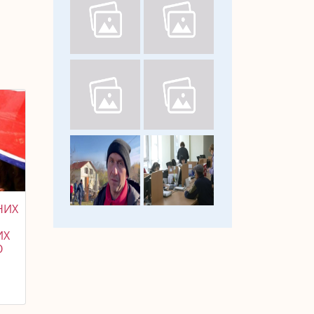
НИХ
ИХ
О