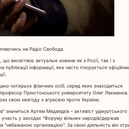
илаючись на Радіо Свобода.
 що висвітлює актуальні новини як з Росії, так і з
на публікації інформації, яка часто ігнорується офіційн
ії.
дано чотирьох фізичних осіб, серед яких знаходиться
 професор Прінстонського університету Олег Лекманов.
ез свою незгоду з агресією проти України.
тів" значиться Артем Медведєв – активіст удмуртського
в участь у заходах "Форуму вільних народів/держав
ла "небажаною організацією". За свою діяльність він от