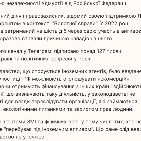
 незалежності Удмуртії від Російської Федерації.
ний діяч і правозахисник, відомий своєю підтримкою 
 арештом в контексті "Болотної справи". У 2022 році
був затриманий на шість діб через свою участь в антивоє
норазово ставали причиною нападів на нього.
ого канал у Телеграмі підписано понад 127 тисяч
раїні та політичних репресій у Росії.
одавство, що стосується іноземних агентів, було введен
ву юстиції РФ можливість оголошувати некомерційні
вони отримують фінансування з інших країн і здійснюют
ії, що визначають таку діяльність, у законодавстві не
 для влади переслідувати організації, які займаються
, екологічними питаннями та захистом прав людини.
агентами ЗМІ та фізичних осіб, у тому числі тих, хто н
е "перебуває під іноземним впливом". Що саме слід вв
авство не уточнює.