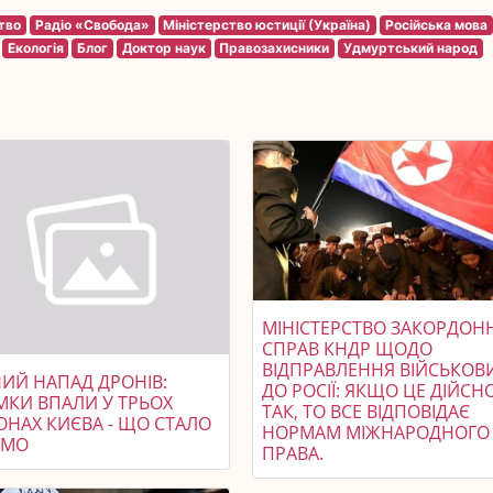
тво
Радіо «Свобода»
Міністерство юстиції (Україна)
Російська мова
Екологія
Блог
Доктор наук
Правозахисники
Удмуртський народ
МІНІСТЕРСТВО ЗАКОРДОН
СПРАВ КНДР ЩОДО
ВІДПРАВЛЕННЯ ВІЙСЬКОВ
НИЙ НАПАД ДРОНІВ:
ДО РОСІЇ: ЯКЩО ЦЕ ДІЙСН
МКИ ВПАЛИ У ТРЬОХ
ТАК, ТО ВСЕ ВІДПОВІДАЄ
ОНАХ КИЄВА - ЩО СТАЛО
НОРМАМ МІЖНАРОДНОГО
ОМО
ПРАВА.