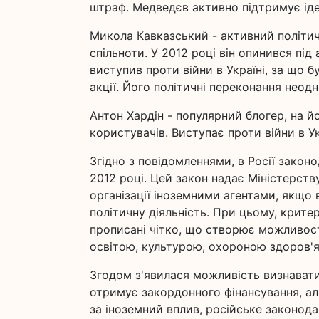
штраф. Медведєв активно підтримує ідею
Микола Кавказський - активний політич
спільноти. У 2012 році він опинився під
виступив проти війни в Україні, за що 
акції. Його політичні переконання неод
Антон Хардін - популярний блогер, на й
користувачів. Виступає проти війни в Ук
Згідно з повідомленнями, в Росії закон
2012 році. Цей закон надає Міністерст
організації іноземними агентами, якщо 
політичну діяльність. При цьому, критер
прописані чітко, що створює можливості
освітою, культурою, охороною здоров'я
Згодом з'явилася можливість визнавати 
отримує закордонного фінансування, ал
за іноземний вплив, російське законод