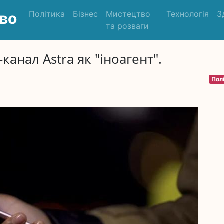
Політика
Бізнес
Мистецтво
Технологія
З
во
та розваги
канал Astra як "іноагент".
Пол