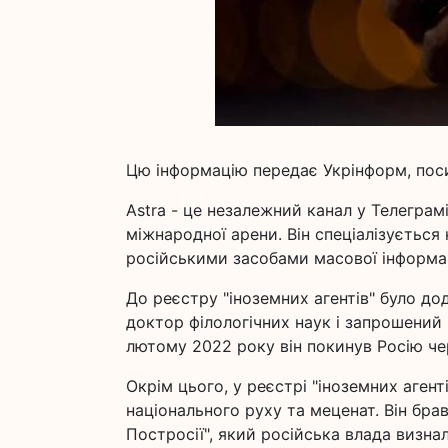
Цю інформацію передає Укрінформ, пос
Astra - це незалежний канал у Телеграмі,
міжнародної арени. Він спеціалізується 
російськими засобами масової інформац
До реєстру "іноземних агентів" було до
доктор філологічних наук і запрошений
лютому 2022 року він покинув Росію чер
Окрім цього, у реєстрі "іноземних аген
національного руху та меценат. Він бра
Постросії", який російська влада визна