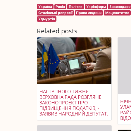
Україна
Росія
Політик
Укрінформ
Законодавс
Сталінські репресії
Права людини
Меценатство
Удмуртія
Related posts
НАСТУПНОГО ТИЖНЯ
ВЕРХОВНА РАДА РОЗГЛЯНЕ
НІЧ
ЗАКОНОПРОЕКТ ПРО
УЛА
ПІДВИЩЕННЯ ПОДАТКІВ, -
РАЙ
ЗАЯВИВ НАРОДНИЙ ДЕПУТАТ.
ВІД