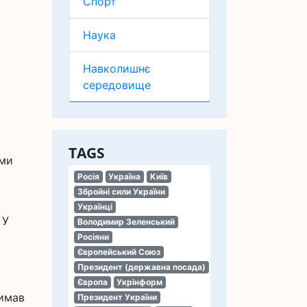
Спорт
Наука
Навколишнє
середовище
TAGS
ими
Росія
Україна
Київ
Збройні сили України
Українці
 У
Володимир Зеленський
Росіяни
Європейський Союз
Президент (державна посада)
Європа
Укрінформ
римав
Президент України