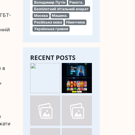
Володимир Путін
Ракета.
Безпілотний літальний апарат
ЛГБТ-
Москва
Машина.
Російська мова
Німеччина
нній
Українська гривня
RECENT POSTS
е в
ь
е
ажати