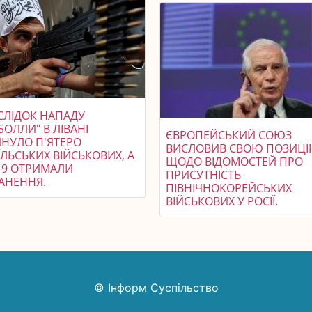
СЛІДОК НАПАДУ
БОЛЛИ" В ЛІВАНІ
ЄВРОПЕЙСЬКИЙ СОЮЗ
ИНУЛО П'ЯТЕРО
ВИСЛОВИВ СВОЮ ПОЗИЦ
ЇЛЬСЬКИХ ВІЙСЬКОВИХ, А
ЩОДО ВІДОМОСТЕЙ ПРО
19 ОТРИМАЛИ
ПРИСУТНІСТЬ
АНЕННЯ.
ПІВНІЧНОКОРЕЙСЬКИХ
ВІЙСЬКОВИХ У РОСІЇ.
© Інформ Суспільство