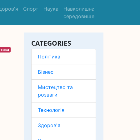
доров'я
Спорт
Наука
Навколишнє
середовище
CATEGORIES
ітика
Політика
Бізнес
Мистецтво та
розваги
Технологія
Здоров'я