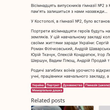
Вісімнадцять випускників гімназії №2 з 
пам'ять залишиться з нами назавжди...
У Костополі, в гімназії №2, було встано
Портрети вісімнадцяти героїв будуть на
земляків. У цій навчальному закладі ко
своїми життями заради України: Сергій
Роман Філічковський, Андрій Шаварськи
Юрій Ткачук, Олексій Кондратюк, Ігор 
Шершун, Вадим Плющ, Андрій Продай та
Родичі загиблих воїнів урочисто відкрил
учні, працівники навчального закладу, 
Україна
Портрет
Духовенство
Гімназія (школа)
Меморіальна дошка
Related posts