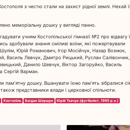
Костополя з честю стали на захист рідної землі. Нехай ї
влено меморіальну дошку у вигляді панно.
гадувати учням Костопільської гімназії №2 про відвагу 
лись здобували знання сміливі воїни, які пожертвували
 Шулім, Юрій Романович, Ігор Мосійчук, Назар Вознюк,
й, Василь Левчук, Дмитро Рицький, Руслан Салівончик,
Левицький, Данило Шевчук, Віктор Загоруйко, Василь
 Сергій Варман.
и пам'ятну дошку. Вшанувати їхню пам'ять зібралися сім
а також представники влади і церковної спільноти.
Костопіль
Богдан Шершун
Юрій Ткачук (футболіст, 1995 р.н.)