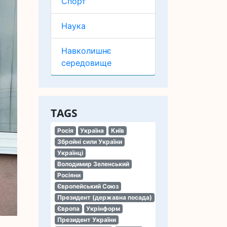
Спорт
Наука
Навколишнє
середовище
TAGS
Росія
Україна
Київ
Збройні сили України
Українці
Володимир Зеленський
Росіяни
Європейський Союз
Президент (державна посада)
Європа
Укрінформ
Президент України