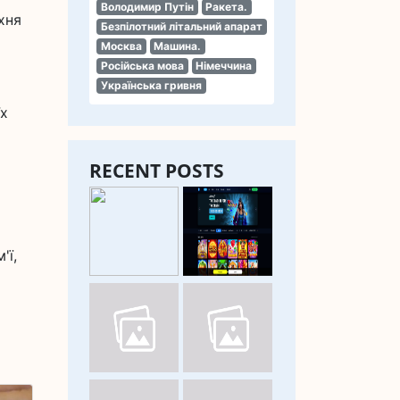
Володимир Путін
Ракета.
хня
Безпілотний літальний апарат
Москва
Машина.
Російська мова
Німеччина
Українська гривня
їх
RECENT POSTS
'ї,