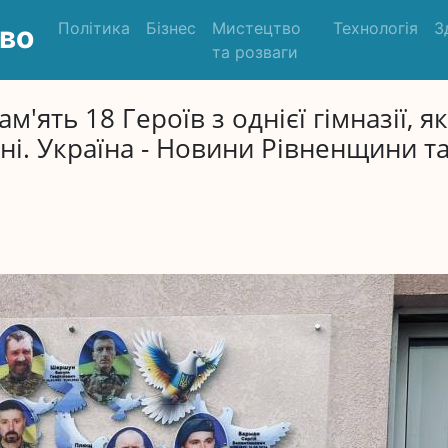
Політика
Бізнес
Мистецтво
Технологія
З
во
та розваги
'ять 18 Героїв з однієї гімназії, як
йні. Україна - Новини Рівненщини т