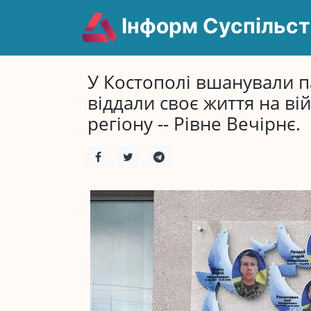
Інформ Суспільст
У Костополі вшанували пам
віддали своє життя на ві
регіону -- Рівне Вечірнє.