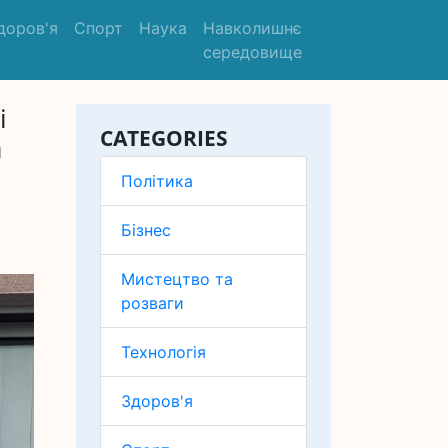
доров'я
Спорт
Наука
Навколишнє
середовище
і
CATEGORIES
а
Політика
Бізнес
Мистецтво та
розваги
Технологія
Здоров'я