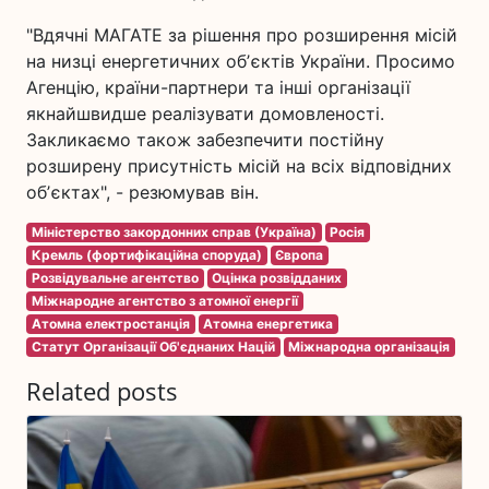
"Вдячні МАГАТЕ за рішення про розширення місій
на низці енергетичних обʼєктів України. Просимо
Агенцію, країни-партнери та інші організації
якнайшвидше реалізувати домовленості.
Закликаємо також забезпечити постійну
розширену присутність місій на всіх відповідних
обʼєктах", - резюмував він.
Міністерство закордонних справ (Україна)
Росія
Кремль (фортифікаційна споруда)
Європа
Розвідувальне агентство
Оцінка розвідданих
Міжнародне агентство з атомної енергії
Атомна електростанція
Атомна енергетика
Статут Організації Об'єднаних Націй
Міжнародна організація
Related posts