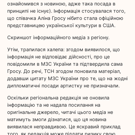
ознайомився з новиною, адже така посада в
принципі не існує). Інформація стосувалася того,
що співачка Аліна Гросу нібито стала офіційною
представницею української культури в США.
Скриншот інформаційного медіа з регіону.
Утім, трапилася халепа: згодом виявилося, що
інформація не відповідає дійсності, про це
повідомили в МЗС України та підтвердила сама
Гросу. До речі, ТСН згодом поновила матеріал,
додавши цитату МЗС України про те, що на жодні
дипломатичні посади артистку не призначали.
Оскільки регіональна редакція не оновила
інформацію та не надала посилання на
оригінальне джерело, читачі цього медіа не
матимуть змоги дізнатися, що ця новина
виявилася неправдивою. Це яскравий приклад
того, як редакція може піддати ризику свою