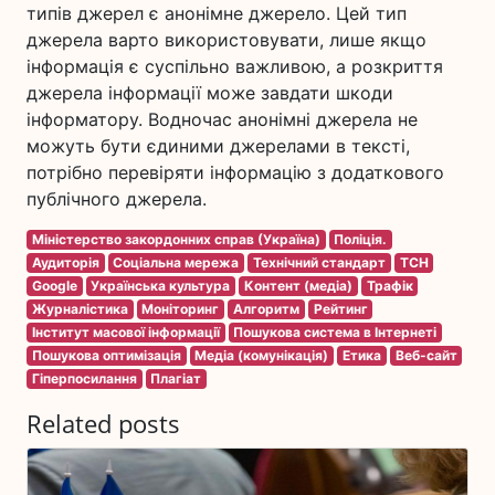
типів джерел є анонімне джерело. Цей тип
джерела варто використовувати, лише якщо
інформація є суспільно важливою, а розкриття
джерела інформації може завдати шкоди
інформатору. Водночас анонімні джерела не
можуть бути єдиними джерелами в тексті,
потрібно перевіряти інформацію з додаткового
публічного джерела.
Міністерство закордонних справ (Україна)
Поліція.
Аудиторія
Соціальна мережа
Технічний стандарт
ТСН
Google
Українська культура
Контент (медіа)
Трафік
Журналістика
Моніторинг
Алгоритм
Рейтинг
Інститут масової інформації
Пошукова система в Інтернеті
Пошукова оптимізація
Медіа (комунікація)
Етика
Веб-сайт
Гіперпосилання
Плагіат
Related posts