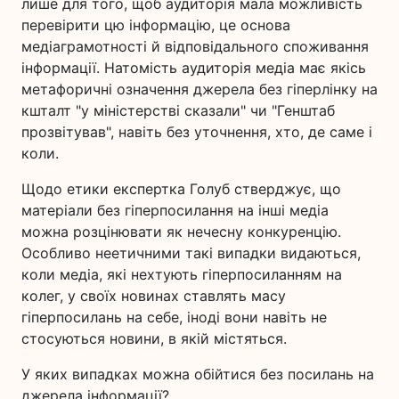
лише для того, щоб аудиторія мала можливість
перевірити цю інформацію, це основа
медіаграмотності й відповідального споживання
інформації. Натомість аудиторія медіа має якісь
метафоричні означення джерела без гіперлінку на
кшталт "у міністерстві сказали" чи "Генштаб
прозвітував", навіть без уточнення, хто, де саме і
коли.
Щодо етики експертка Голуб стверджує, що
матеріали без гіперпосилання на інші медіа
можна розцінювати як нечесну конкуренцію.
Особливо неетичними такі випадки видаються,
коли медіа, які нехтують гіперпосиланням на
колег, у своїх новинах ставлять масу
гіперпосилань на себе, іноді вони навіть не
стосуються новини, в якій містяться.
У яких випадках можна обійтися без посилань на
джерела інформації?