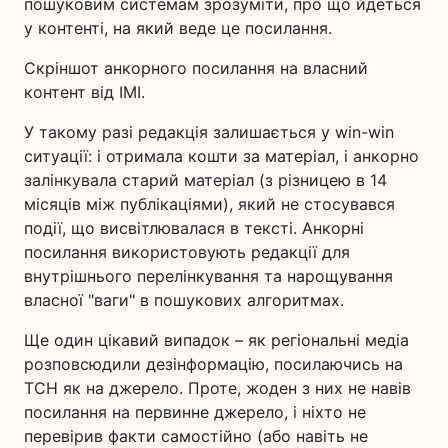
пошуковим системам зрозуміти, про що йдеться
у контенті, на який веде це посилання.
Скріншот анкорного посилання на власний
контент від ІМІ.
У такому разі редакція залишається у win-win
ситуації: і отримала кошти за матеріал, і анкорно
залінкувала старий матеріал (з різницею в 14
місяців між публікаціями), який не стосувався
події, що висвітлювалася в тексті. Анкорні
посилання використовують редакції для
внутрішнього перелінкування та нарощування
власної "ваги" в пошукових алгоритмах.
Ще один цікавий випадок – як регіональні медіа
розповсюдили дезінформацію, посилаючись на
ТСН як на джерело. Проте, жоден з них не навів
посилання на первинне джерело, і ніхто не
перевірив факти самостійно (або навіть не