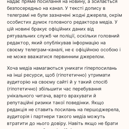
надає пряме посилання на новину, а зсилається
безпосередньо на канал. У тексті допису в
телеграмі не були зазначені жодні джерела, окрім
особистих думок головного редактора медіа. У
цій новині бракує офіційних даних від
рятувальних служб чи поліції, оскільки головний
редактор, який опублікував інформацію на
своєму телеграм-каналі, не є офіційною особою і
не може вважатися первинним джерелом.
Хоча медіа намагаються уникати гіперпосилань
на інші ресурси, щоб (гіпотетично) утримати
аудиторію на своєму сайті й у такий спосіб
(гіпотетично) збільшити час перебування
унікального читача, варто врахувати й
репутаційні ризики такої поведінки. Якщо
редакція не ставить посилань на першоджерела,
аудиторія і партнери такого медіа можуть
втратити до нього довіру. Навіть якщо не брати